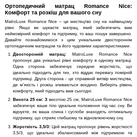
Ортопедичний матрац Romance Nice:
Комфорт та розкіш для вашого сну
MatroLuxe Romance Nice – це мистецтво сну на найвищому
рівні. Якщо ви шукаєте матрац, який забезпечить вам
неймовірний комфорт та підтримку, то ваш пошук завершено.
Давайте познайомимося з цим унікальним двостороннім
ортопедичним матрацом та його чудовими характеристиками:
Двосторонній матрац:
MatroLuxe Romance Nice
пропонує два унікальні рівні комфорту в одному матраці.
Одна сторона забезпечує середню жорсткість, що
ідеально підходить для тих, хто віддає перевагу помірній
підтримці. Друга сторона - це справжній витвір мистецтва,
де м'якість і розкіш зливаються воєдино. Виберіть рівень
комфорту, який підходить вам сьогодні.
Висота 25 см: З
висотою 25 см, MatroLuxe Romance Nice
забезпечує ваше тіло ідеальне положення під час сну. Ви
відчуєте, як ваша спина і суглоби знаходять оптимальну
підтримку, що сприяє глибшому та відновлюючому сну.
Жорсткість 3,5/3:
Цей матрац пропонує рівень жорсткості
3,5/3, що ідеально збалансований між підтримкою та