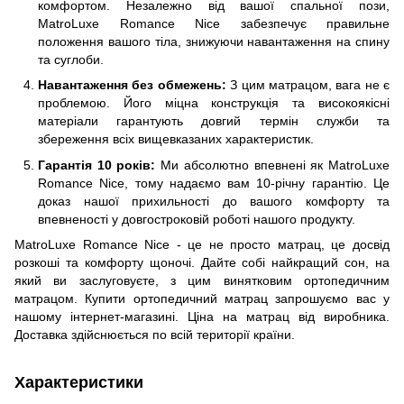
комфортом. Незалежно від вашої спальної пози,
MatroLuxe Romance Nice забезпечує правильне
положення вашого тіла, знижуючи навантаження на спину
та суглоби.
Навантаження без обмежень:
З цим матрацом, вага не є
проблемою. Його міцна конструкція та високоякісні
матеріали гарантують довгий термін служби та
збереження всіх вищевказаних характеристик.
Гарантія 10 років:
Ми абсолютно впевнені як MatroLuxe
Romance Nice, тому надаємо вам 10-річну гарантію. Це
доказ нашої прихильності до вашого комфорту та
впевненості у довгостроковій роботі нашого продукту.
MatroLuxe Romance Nice - це не просто матрац, це досвід
розкоші та комфорту щоночі. Дайте собі найкращий сон, на
який ви заслуговуєте, з цим винятковим ортопедичним
матрацом. Купити ортопедичний матрац запрошуємо вас у
нашому інтернет-магазині. Ціна на матрац від виробника.
Доставка здійснюється по всій території країни.
Характеристики