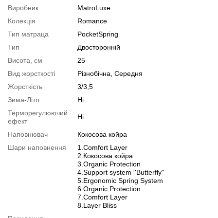
Виробник
MatroLuxe
Колекція
Romance
Тип матраца
PocketSpring
Тип
Двосторонній
Висота, см
25
Вид жорсткості
Різнобічна, Середня
Жорсткість
3/3,5
Зима-Літо
Ні
Терморегулюючий
Ні
ефект
Наповнювач
Кокосова койра
Шари наповнення
1.Comfort Layer
2.Кокосова койра
3.Organic Protection
4.Support system ''Butterfly''
5.Ergonomic Spring System
6.Organic Protection
7.Comfort Layer
8.Layer Bliss