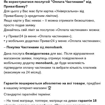
Як користуватися послугой "Оплата Частинами" від
ПриватБанку?
Для цього у Вас має бути картка «Універсальна» від
ПриватБанку (з кредитним лімітом).
Якщо карти у Вас немає – її можна отримати безкоштовно,
просто подав заявку.
Дізнайтесь свій ліміт за послугою «Оплата частинами» можна:
• у Приват24 (в меню «Оплата частинами»);
• у мобільних додатках Приват24 у меню «Оплата частинами»;
–
Покупка Частинами
від
monobank
.
Дана послуга
безвідсоткова
для вас. Після відправлення
магазином заявки, покупець отримує повідомлення в
мобільному додатку
monobank,
де буде можливість
підтвердити оплачу частинами та вибрати кількість платежів
(максимум на 24 місяці).
Гарантія поширюється абсолютно на всі товари
, придбані
в нашому інтернет-магазині 🏆
Стандартні гаратнійні терміни:
– На тонкі матраци, топпери, матраци на диван
гарантія 18