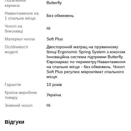
Посилення
Butterfly
каркаса
Навантаження на
Без обмежень
1 спальне місце
Чохол на
Ні
блискавці
Матеріал чохла
Soft Plus
Особливості
Двосторонній матрац на пружинному
моделі
блоці Ergonomic Spring System з кокосом.
Інноваційна система підтримки Butterfly.
Єврокаркас по периметру.Навантаження
на спальне місце - без обмежень. Чохол
Soft Plus регулює мікроклімат спального
місця.
Гарантія
10 років
Країна-виробник
Україна
товару
Знімний чохол
Ні
Відгуки