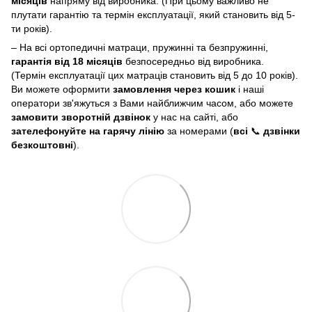
місяців
напряму від виробника. (При цьому важливо не
плутати гарантію та термін експлуатації, який становить від 5-
ти років).
– На всі ортопедичні матраци, пружинні та безпружинні,
гарантія від 18 місяців
безпосередньо від виробника.
(Термін експлуатації цих матраців становить від 5 до 10 років).
Ви можете оформити
замовлення через кошик
і наші
оператори зв'яжуться з Вами найближчим часом, або можете
замовити зворотній дзвінок
у нас на сайті, або
зателефонуйте на гарячу лінію
за номерами (
всі
📞
дзвінки
безкоштовні
).