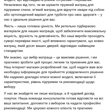
Незалежно від того, чи ви шукаєте пружний матрац для
підтримки спини, м'який матрац для відчуття хмари під собою
або ортопедичний варіант для турботи про своє здоров'я – у
нас є ідеальне рішення для вас.
Якість – наша головна цінність. Ми ретельно підбираємо
матеріали для наших матраців, щоб забезпечити максимальну
міцність, зручність та довговічність. Всі наші вироби проходять
суворі перевірки якості, щоб впевнено гарантувати, що кожен
матрац, який досяг ваших дверей, відповідає найвищим
стандартам.
Ми знаємо, що вибір матраца – це важливе рішення, і ми
прагнемо зробити цей процес легким та приємним для вас.
Наш інтернет магазин розроблений так, щоб надати вам всю
необхідну інформацію для прийняття усвідомленого рішення.
Ми надаємо докладні описи кожної моделі, включаючи її
характеристики, рівень підтримки та рекомендації щодо
вибору.
У нас ви знайдете не лише матраци, а й чудовий досвід
покупок. Наша команда консультантів готова відповісти на всі
ваші запитання, допомогти з вибором та надати професійні
рекомендації. Ми цінуємо кожного клієнта та прагнемо