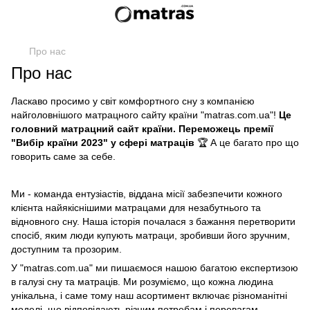
Про нас
Про нас
Ласкаво просимо у світ комфортного сну з компанією
найголовнішого матрацного сайту країни "matras.com.ua"!
Це
головний матрацний сайт країни. Переможець премії
"Вибір країни 2023" у сфері матраців
🏆 А це багато про що
говорить саме за себе.
Ми - команда ентузіастів, віддана місії забезпечити кожного
клієнта найякіснішими матрацами для незабутнього та
відновного сну. Наша історія почалася з бажання перетворити
спосіб, яким люди купують матраци, зробивши його зручним,
доступним та прозорим.
У "matras.com.ua" ми пишаємося нашою багатою експертизою
в галузі сну та матраців. Ми розуміємо, що кожна людина
унікальна, і саме тому наш асортимент включає різноманітні
моделі, що відповідають різним потребам і перевагам.