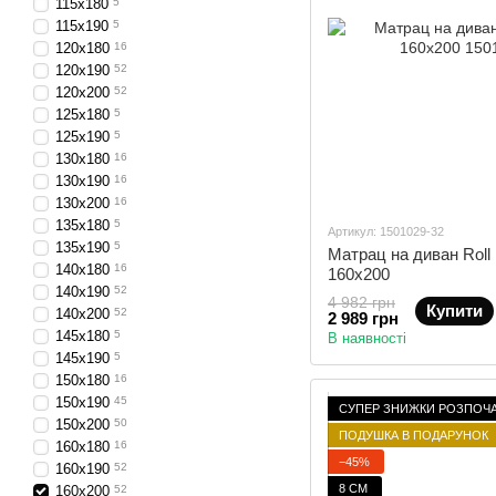
115х180
5
115х190
5
120х180
16
120х190
52
120х200
52
125х180
5
125х190
5
130х180
16
130х190
16
130х200
16
135х180
5
Артикул: 1501029-32
135х190
5
Матрац на диван Roll 
140х180
16
160x200
140х190
52
4 982 грн
Купити
140х200
52
2 989 грн
145х180
5
В наявності
145х190
5
150х180
16
150х190
45
СУПЕР ЗНИЖКИ РОЗПОЧ
150х200
50
ПОДУШКА В ПОДАРУНОК
160х180
16
−45%
160х190
52
8 СМ
160х200
52