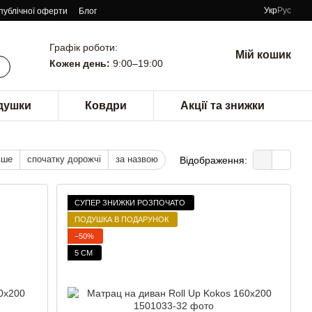
Укр
Рус
 публічної оферти
Блог
Графік роботи:
Мій кошик
Кожен день:
9:00–19:00
душки
Ковдри
Акції та знижки
вше
спочатку дорожчі
за назвою
Відображення:
СУПЕР ЗНИЖКИ РОЗПОЧАТО
ПОДУШКА В ПОДАРУНОК
−50%
5 СМ