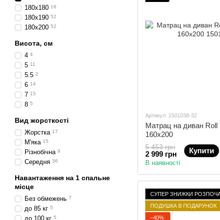
180х180
16
180х190
52
180х200
52
Висота, см
4
4
5
11
5.5
2
6
14
7
15
8
5
Артикул: 1501038-32
Вид жорсткості
Матрац на диван Roll U
Жорстка
17
160x200
М'яка
15
5 453 грн
Купити
Різнобічна
9
2 999 грн
Середня
36
В наявності
Навантаження на 1 спальне
місце
СУПЕР ЗНИЖКИ РОЗПОЧ
Без обмежень
7
ПОДУШКА В ПОДАРУНОК
до 85 кг
5
−40%
до 100 кг
5