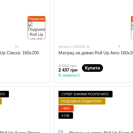
Подарунок
16
8
Артикул: 1501028-32
 Up Classic 160x200
Матрац на диван Roll Up Aero 160x2
4 062 грн
Купити
2 437 грн
В наявності
АТО
СУПЕР ЗНИЖКИ РОЗПОЧАТО
ПОДУШКА В ПОДАРУНОК
−40%
4 СМ