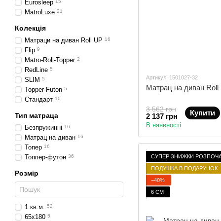
Eurosleep
15
MatroLuxe
21
Колекція
Матраци на диван Roll UP
16
Flip
9
Matro-Roll-Topper
2
RedLine
5
Артикул: 1501027-32
SLIM
5
Матрац на диван Roll
Topper-Futon
5
Стандарт
10
3 562 грн
Купити
Тип матраца
2 137 грн
В наявності
Безпружинні
16
Матрац на диван
16
Топер
16
СУПЕР ЗНИЖКИ РОЗПОЧ
Топпер-футон
36
ПОДУШКА В ПОДАРУНОК
Розмір
−40%
6 СМ
1 кв.м.
52
65х180
5