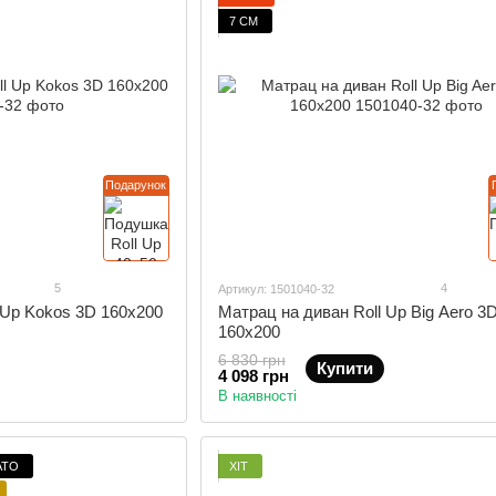
7 СМ
Подарунок
5
4
Артикул: 1501040-32
 Up Kokos 3D 160x200
Матрац на диван Roll Up Big Aero 3
160x200
6 830 грн
Купити
4 098 грн
В наявності
АТО
ХІТ