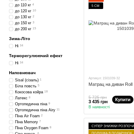
до 110 кг
4
5 СМ
до 120 кг
10
до 130 кг
2
до 150 кг
3
до 200 кг
15
Зима-Літо
Ні
34
Терморегулюючий ефект
Ні
34
Наповнювач
Артикул: 1501039-32
Sisal (сізаль)
1
Матрац на диван Roll
Біла повсть
5
Кокосова койра
18
5 725 грн
Латекс
8
Купити
3 435 грн
Ортопедична піна
9
В наявності
Ортопедична піна Airy
11
Піна Air Foam
2
Піна Memory
7
СУПЕР ЗНИЖКИ РОЗПОЧ
Піна Oxygen Foam
8
ПОДУШКА В ПОДАРУНОК
Сіра повсть
6