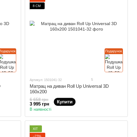
8 СМ
Подарунок
Подарунок
5
Артикул: 1501041-32
D
Матрац на диван Roll Up Universal 3D
160x200
6 658 грн
Купити
3 995 грн
В наявності
ХІТ
−23%