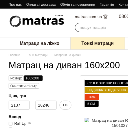
Перейти к основному контенту
Про нас
Оплата і доставка
Обмін та повернення
Гарантія
Конта
080
matras.com.ua 🏆
Матраци на ліжко
Тонкі матраци
Головна
Тонкі матраци
Матраци на диван
Матрац на диван 160x200
Розмір:
160х200
СУПЕР ЗНИЖКИ РОЗПОЧ
Очистити фільтр
ПОДУШКА В ПОДАРУНОК
Ціна, грн
−40%
От Ціна, грн
До Ціна, грн
5 СМ
ОК
Бренд
Roll Up
16