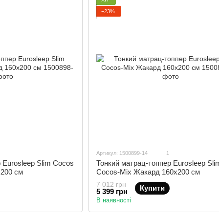
−23%
Артикул: 1500899-14
1
 Eurosleep Slim Cocos
Тонкий матрац-топпер Eurosleep Sli
х200 см
Cocos-Mix Жакард 160х200 см
7 012 грн
Купити
5 399 грн
В наявності