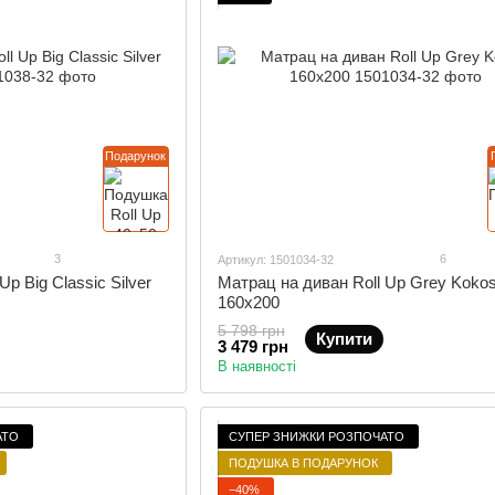
Подарунок
3
6
Артикул: 1501034-32
p Big Classic Silver
Матрац на диван Roll Up Grey Koko
160x200
5 798 грн
Купити
3 479 грн
В наявності
АТО
СУПЕР ЗНИЖКИ РОЗПОЧАТО
ПОДУШКА В ПОДАРУНОК
−40%