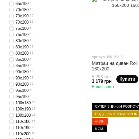
65х190
5
70х180
16
70х190
50
70х200
16
75х180
5
75х190
5
80х180
16
80х190
52
80х200
52
Артикул: 1501031-32
85х180
5
Матрац на диван Roll 
85х190
5
160x200
90х180
16
5 298 грн
90х190
52
Купити
3 179 грн
90х200
52
В наявності
95х180
5
95х190
5
100х180
16
СУПЕР ЗНИЖКИ РОЗПОЧ
100х190
16
ПОДУШКА В ПОДАРУНОК
100х200
16
110х180
16
−40%
110х190
25
8 СМ
110х200
16