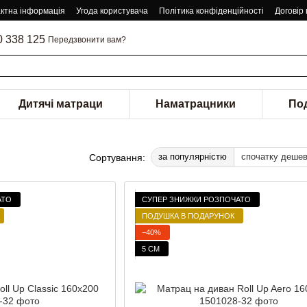
ктна інформація
Угода користувача
Політика конфіденційності
Договір
0 338 125
Передзвонити вам?
Дитячі матраци
Наматрацники
По
за популярністю
спочатку деше
Сортування:
АТО
СУПЕР ЗНИЖКИ РОЗПОЧАТО
ПОДУШКА В ПОДАРУНОК
−40%
5 СМ