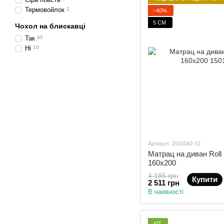
Термовойлок
2
−40%
5 СМ
Чохол на блискавці
Так
40
Ні
10
Артикул: 1501042-32
Матрац на диван Roll 
160x200
4 185 грн
Купити
2 511 грн
В наявності
ХІТ