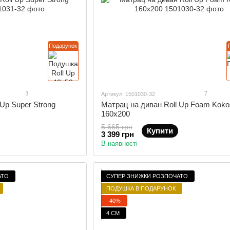
Подарунок
3
7
Артикул: 1501030-32
Up Super Strong
Матрац на диван Roll Up Foam Koko
160x200
5 665 грн
Купити
3 399 грн
В наявності
АТО
СУПЕР ЗНИЖКИ РОЗПОЧАТО
ПОДУШКА В ПОДАРУНОК
−40%
4 СМ