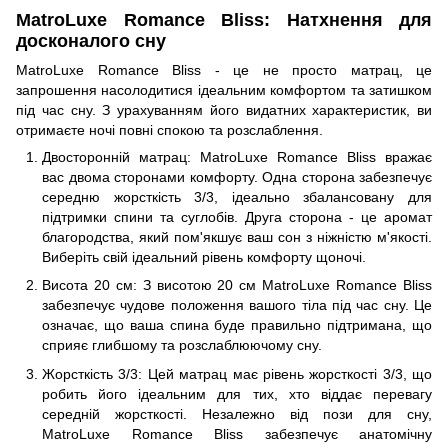
MatroLuxe Romance Bliss: Натхнення для
досконалого сну
MatroLuxe Romance Bliss - це не просто матрац, це
запрошення насолодитися ідеальним комфортом та затишком
під час сну. З урахуванням його видатних характеристик, ви
отримаєте ночі повні спокою та розслаблення.
Двосторонній матрац: MatroLuxe Romance Bliss вражає
вас двома сторонами комфорту. Одна сторона забезпечує
середню жорсткість 3/3, ідеально збалансовану для
підтримки спини та суглобів. Друга сторона - це аромат
благородства, який пом'якшує ваш сон з ніжністю м'якості.
Виберіть свій ідеальний рівень комфорту щоночі.
Висота 20 см: З висотою 20 см MatroLuxe Romance Bliss
забезпечує чудове положення вашого тіла під час сну. Це
означає, що ваша спина буде правильно підтримана, що
сприяє глибшому та розслаблюючому сну.
Жорсткість 3/3: Цей матрац має рівень жорсткості 3/3, що
робить його ідеальним для тих, хто віддає перевагу
середній жорсткості. Незалежно від пози для сну,
MatroLuxe Romance Bliss забезпечує анатомічну