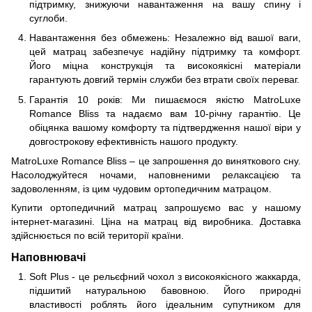
підтримку, знижуючи навантаження на вашу спину і
суглоби.
Навантаження без обмежень: Незалежно від вашої ваги,
цей матрац забезпечує надійну підтримку та комфорт.
Його міцна конструкція та високоякісні матеріали
гарантують довгий термін служби без втрати своїх переваг.
Гарантія 10 років: Ми пишаємося якістю MatroLuxe
Romance Bliss та надаємо вам 10-річну гарантію. Це
обіцянка вашому комфорту та підтвердження нашої віри у
довгострокову ефективність нашого продукту.
MatroLuxe Romance Bliss – це запрошення до виняткового сну.
Насолоджуйтеся ночами, наповненими релаксацією та
задоволенням, із цим чудовим ортопедичним матрацом.
Купити ортопедичний матрац запрошуємо вас у нашому
інтернет-магазині. Ціна на матрац від виробника. Доставка
здійснюється по всій території країни.
Наповнювачі
Soft Plus - це рельєфний чохол з високоякісного жаккарда,
підшитий натуральною бавовною. Його природні
властивості роблять його ідеальним супутником для