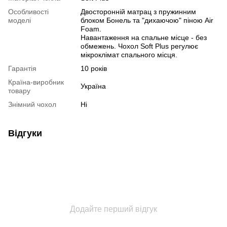
Особливості
Двосторонній матрац з пружинним
моделі
блоком Бонель та "дихаючою" піною Air
Foam.
Навантаження на спальне місце - без
обмежень. Чохол Soft Plus регулює
мікроклімат спального місця.
Гарантія
10 років
Країна-виробник
Україна
товару
Знімний чохол
Ні
Відгуки
Додайте перший відгук