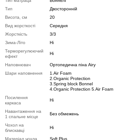
Тип матраца
Боннелі
Тип
Двосторонній
Висота, см
20
Вид жорсткості
Середня
Жорсткість
3/3
Зима-Літо
Ні
Терморегулюючий
Ні
ефект
Наповнювач
Ортопедична піна Airy
Шари наповнення
1.Air Foam
2.Organic Protection
3.Spring block Bonnel
4.Organic Protection 5.Air Foam
Посилення
Ні
каркаса
Навантаження на
Без обмежень
1 спальне місце
Чохол на
Ні
блискавці
Матеріал чохла
Soft Plus