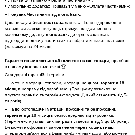
• у Приват24 (в меню «Оплата частинами»);
• у мобільних додатках Приват24 у меню «Оплата частинами»;
–
Покупка Частинами
від
monobank
.
Дана послуга
безвідсоткова
для вас. Після відправлення
магазином заявки, покупець отримує повідомлення в
мобільному додатку
monobank,
де буде можливість
підтвердити оплачу частинами та вибрати кількість платежів
(максимум на 24 місяці).
Гарантія поширюється абсолютно на всі товари
, придбані
в нашому інтернет-магазині 🏆
Стандартні гаратнійні терміни:
– На тонкі матраци, топпери, матраци на диван
гарантія 18
місяців
напряму від виробника. (При цьому важливо не
плутати гарантію та термін експлуатації, який становить від 5-
ти років).
– На всі ортопедичні матраци, пружинні та безпружинні,
гарантія від 18 місяців
безпосередньо від виробника.
(Термін експлуатації цих матраців становить від 5 до 10 років).
Ви можете оформити
замовлення через кошик
і наші
оператори зв'яжуться з Вами найближчим часом, або можете