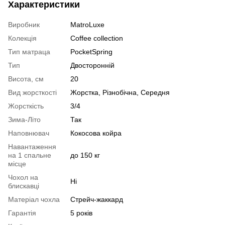
Характеристики
Виробник
MatroLuxe
Колекція
Coffee collection
Тип матраца
PocketSpring
Тип
Двосторонній
Висота, см
20
Вид жорсткості
Жорстка, Різнобічна, Середня
Жорсткість
3/4
Зима-Літо
Так
Наповнювач
Кокосова койра
Навантаження
на 1 спальне
до 150 кг
місце
Чохол на
Ні
блискавці
Матеріал чохла
Стрейч-жаккард
Гарантія
5 років