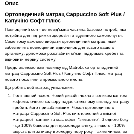
Опис
Ортопедичний матрац Cappuccino Soft Plus /
Капучіно Софт Плюс
Повноцінний сон - це невід'ємна частина базових потреб, яка
потрібна для підтримки здоров'я та відмінного самопочуття.
Саме тому важливо вибрати ортопедичний матрац, який
забезпечить повноцінний відпочинок для всього вашого
організму: допоможе розслабити м'язи, підтримає хребет та
відновити нервну систему.
Представляємо вам новинку від MatroLuxe ортопедичний
матрац Cappuccino Soft Plus / Капучіно Софт Плюс, матрац
нового покоління з преміальною якістю.
Що робить цей матрац унікальним:
Поліпшений чохол: Новий дизайн чохла з великим кантом
кофемолочного кольору надає стильному вигляду матрацу
і робить його привабливішим. Чохол ортопедичного
матраца Cappuccino Soft Plus виготовлений з якісної
матрацної тканини та має ефект "зима/літо". З одного боку
- це 100% бавовна для прохолоди влітку, з іншого - 100%
шерсть для затишку в холодну пору року. Таким чином, ви