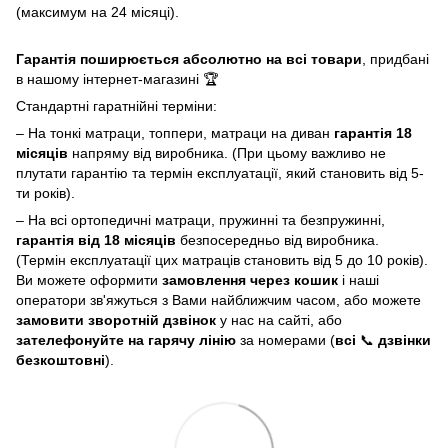
(максимум на 24 місяці).
Гарантія поширюється абсолютно на всі товари
, придбані
в нашому інтернет-магазині 🏆
Стандартні гаратнійні терміни:
– На тонкі матраци, топпери, матраци на диван
гарантія 18
місяців
напряму від виробника. (При цьому важливо не
плутати гарантію та термін експлуатації, який становить від 5-
ти років).
– На всі ортопедичні матраци, пружинні та безпружинні,
гарантія від 18 місяців
безпосередньо від виробника.
(Термін експлуатації цих матраців становить від 5 до 10 років).
Ви можете оформити
замовлення через кошик
і наші
оператори зв'яжуться з Вами найближчим часом, або можете
замовити зворотній дзвінок
у нас на сайті, або
зателефонуйте на гарячу лінію
за номерами (
всі
📞
дзвінки
безкоштовні
).