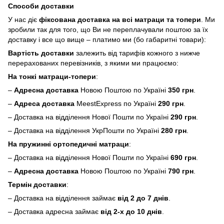
Способи доставки
У нас діє
фіксована доставка на всі матраци та топери
. Ми
зробили так для того, що Ви не переплачували поштою за їх
доставку і все що вище – платимо ми (бо габаритні товари):
Вартість доставки
залежить від тарифів кожного з нижче
перерахованих перевізників, з якими ми працюємо:
На тонкі матраци-топери
:
–
Адресна доставка
Новою Поштою по Україні
350 грн
.
–
Адреса доставка
MeestExpress по Україні
290 грн
.
– Доставка на відділення Нової Пошти по Україні
290 грн
.
– Доставка на відділення УкрПошти по Україні
280 грн
.
На пружинні ортопедичні матраци
:
– Доставка на відділення Нової Пошти по Україні
690 грн
.
–
Адресна доставка
Новою Поштою по Україні
790 грн
.
Термін доставки
:
– Доставка на відділення займає
від 2 до 7 днів
.
– Доставка адресна займає
від 2-х до 10 днів
.