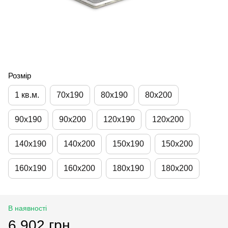
Розмір
1 кв.м.
70х190
80х190
80х200
90х190
90х200
120х190
120х200
140х190
140х200
150х190
150х200
160х190
160х200
180х190
180х200
В наявності
6 902 грн