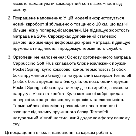
можете налаштувати комфортний сон в залежності від
сезону.
Покращене наповнення: У цій моделі використовується
новий євроборт зі збільшеною товщиною 10 см, що вдвічі
більше, ніж у попередніх моделей. Це підвищує жорсткість
матраца на 20%. Єврокаркас доповнений сталевою
рамою, що зменшує деформацію країв матраца, підвищує
пружність і надійність, і продовжує термін його служби.
Ортопедичне наповнення: Основу ортопедичного матраца
Cappuccino Soft Plus складають блок незалежних пружин
Pocket Spring, кулю кокосової койрі, термоповсть (з обох
боків пружинного блоку) та натуральний матеріал Termofelt
(з обох боків пружинного блоку). Блок незалежних пружин
Pocket Spring забезпечує точкову дію на хребет, знімаючи
напругу з м'язів та хребта. Куля кокосової койрі придає
поверхні матраца підвищену жорсткість та екологічність.
Термовийлок рівномірно розподіляє навантаження і
захищає від впливу пружинного блоку. Termofelt –
натуральний м'який настил, який додає комфорту вашому
сну.
Ці покращення в чохлі, наповненні та каркасі роблять