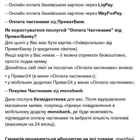
– Онлайн оплата банківською карткою через
LiqPay
.
– Онлайн оплата банківською карткою через
WayForPay
.
–
Оплата частинами
від
ПриватБанк
.
Як користуватися послугой "Оплата Частинами" від
ПриватБанку?
Для цього у Вас має бути картка «Універсальна» від
ПриватБанку (з кредитним лімітом).
Якщо карти у Вас немає – її можна отримати безкоштовно,
просто подав заявку.
Дізнайтесь свій ліміт за послугою «Оплата частинами» можна:
• у Приват24 (в меню «Оплата частинами»);
• у мобільних додатках Приват24 у меню «Оплата частинами»;
–
Покупка Частинами
від
monobank
.
Дана послуга
безвідсоткова
для вас. Після відправлення
магазином заявки, покупець отримує повідомлення в
мобільному додатку
monobank,
де буде можливість
підтвердити оплачу частинами та вибрати кількість платежів
(максимум на 24 місяці).
Гарантія поширюється абсолютно на всі товари
, придбані