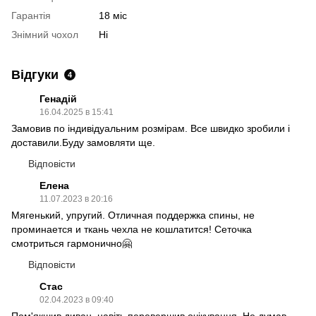
Гарантія
18 міс
Знімний чохол
Ні
Відгуки
4
Генадій
16.04.2025 в 15:41
Замовив по індивідуальним розмірам. Все швидко зробили і
доставили.Буду замовляти ще.
Відповісти
Елена
11.07.2023 в 20:16
Мягенький, упругий. Отличная поддержка спины, не
проминается и ткань чехла не кошлатится! Сеточка
смотриться гармонично🤗
Відповісти
Стас
02.04.2023 в 09:40