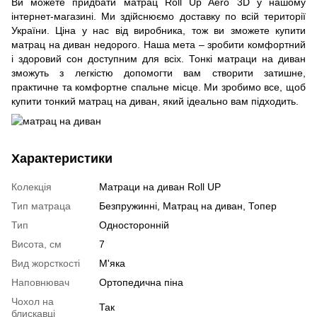
Ви можете придбати матрац Roll Up Aero 3D у нашому
інтернет-магазині. Ми здійснюємо доставку по всій території
України. Ціна у нас від виробника, тож ви зможете купити
матрац на диван недорого. Наша мета – зробити комфортний
і здоровий сон доступним для всіх. Тонкі матраци на диван
зможуть з легкістю допомогти вам створити затишне,
практичне та комфортне спальне місце. Ми зробимо все, щоб
купити тонкий матрац на диван, який ідеально вам підходить.
Характеристики
Колекція
Матраци на диван Roll UP
Тип матраца
Безпружинні, Матрац на диван, Топер
Тип
Односторонній
Висота, см
7
Вид жорсткості
М'яка
Наповнювач
Ортопедична піна
Чохол на
Так
блискавці