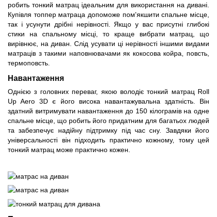
робить тонкий матрац ідеальним для використання на дивані.
Купівля топпер матраца допоможе пом'якшити спальне місце,
так і усунути дрібні нерівності. Якщо у вас присутні глибокі
стики на спальному місці, то краще вибрати матрац, що
вирівнює, на диван. Слід усувати ці нерівності іншими видами
матраців з такими наповнювачами як кокосова койра, повсть,
термоповсть.
Навантаження
Однією з головних переваг, якою володіє тонкий матрац Roll
Up Aero 3D є його висока навантажувальна здатність. Він
здатний витримувати навантаження до 150 кілограмів на одне
спальне місце, що робить його придатним для багатьох людей
та забезпечує надійну підтримку під час сну. Завдяки його
універсальності він підходить практично кожному, тому цей
тонкий матрац може практично кожен.