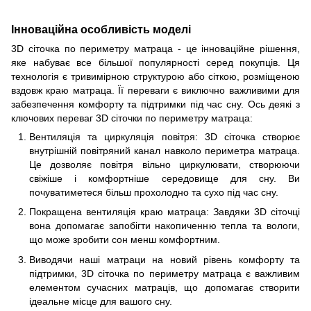
Інноваційна особливість моделі
3D сіточка по периметру матраца - це інноваційне рішення,
яке набуває все більшої популярності серед покупців. Ця
технологія є тривимірною структурою або сіткою, розміщеною
вздовж краю матраца. Її переваги є виключно важливими для
забезпечення комфорту та підтримки під час сну. Ось деякі з
ключових переваг 3D сіточки по периметру матраца:
Вентиляція та циркуляція повітря: 3D сіточка створює
внутрішній повітряний канал навколо периметра матраца.
Це дозволяє повітря вільно циркулювати, створюючи
свіжіше і комфортніше середовище для сну. Ви
почуватиметеся більш прохолодно та сухо під час сну.
Покращена вентиляція краю матраца: Завдяки 3D сіточці
вона допомагає запобігти накопиченню тепла та вологи,
що може зробити сон менш комфортним.
Виводячи наші матраци на новий рівень комфорту та
підтримки, 3D сіточка по периметру матраца є важливим
елементом сучасних матраців, що допомагає створити
ідеальне місце для вашого сну.