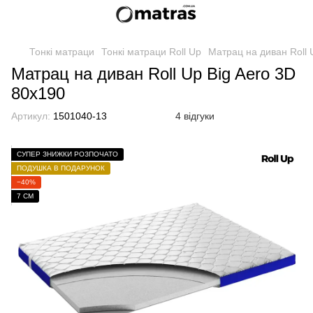
Тонкі матраци
Тонкі матраци Roll Up
Матрац на диван Roll 
Матрац на диван Roll Up Big Aero 3D
80x190
Артикул:
1501040-13
4 відгуки
СУПЕР ЗНИЖКИ РОЗПОЧАТО
ПОДУШКА В ПОДАРУНОК
−40%
7 СМ