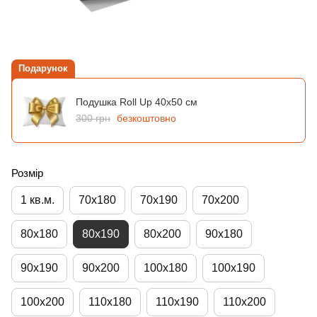
Подарунок
Подушка Roll Up 40х50 см
300 грн
безкоштовно
Розмір
1 кв.м.
70х180
70х190
70х200
80х180
80х190
80х200
90х180
90х190
90х200
100х180
100х190
100х200
110х180
110х190
110х200