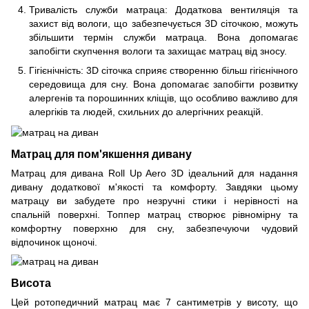
Тривалість служби матраца: Додаткова вентиляція та
захист від вологи, що забезпечується 3D сіточкою, можуть
збільшити термін служби матраца. Вона допомагає
запобігти скупчення вологи та захищає матрац від зносу.
Гігієнічність: 3D сіточка сприяє створенню більш гігієнічного
середовища для сну. Вона допомагає запобігти розвитку
алергенів та порошинних кліщів, що особливо важливо для
алергіків та людей, схильних до алергічних реакцій.
Матрац для пом'якшення дивану
Матрац для дивана Roll Up Aero 3D ідеальний для надання
дивану додаткової м'якості та комфорту. Завдяки цьому
матрацу ви забудете про незручні стики і нерівності на
спальній поверхні. Топпер матрац створює рівномірну та
комфортну поверхню для сну, забезпечуючи чудовий
відпочинок щоночі.
Висота
Цей ротопедичний матрац має 7 сантиметрів у висоту, що