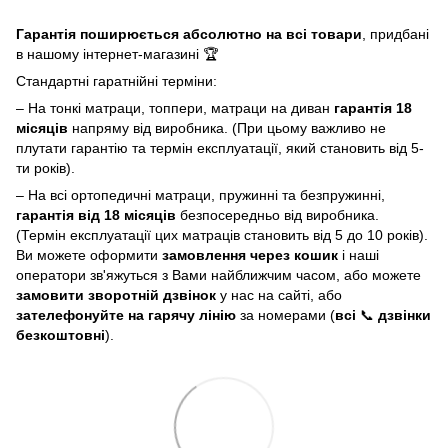
Гарантія поширюється абсолютно на всі товари
, придбані
в нашому інтернет-магазині 🏆
Стандартні гаратнійні терміни:
– На тонкі матраци, топпери, матраци на диван
гарантія 18
місяців
напряму від виробника. (При цьому важливо не
плутати гарантію та термін експлуатації, який становить від 5-
ти років).
– На всі ортопедичні матраци, пружинні та безпружинні,
гарантія від 18 місяців
безпосередньо від виробника.
(Термін експлуатації цих матраців становить від 5 до 10 років).
Ви можете оформити
замовлення через кошик
і наші
оператори зв'яжуться з Вами найближчим часом, або можете
замовити зворотній дзвінок
у нас на сайті, або
зателефонуйте на гарячу лінію
за номерами (
всі
📞
дзвінки
безкоштовні
).