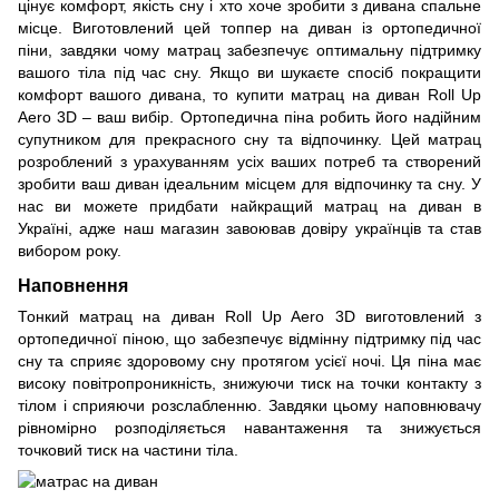
цінує комфорт, якість сну і хто хоче зробити з дивана спальне
місце. Виготовлений цей топпер на диван із ортопедичної
піни, завдяки чому матрац забезпечує оптимальну підтримку
вашого тіла під час сну. Якщо ви шукаєте спосіб покращити
комфорт вашого дивана, то купити матрац на диван Roll Up
Aero 3D – ваш вибір. Ортопедична піна робить його надійним
супутником для прекрасного сну та відпочинку. Цей матрац
розроблений з урахуванням усіх ваших потреб та створений
зробити ваш диван ідеальним місцем для відпочинку та сну. У
нас ви можете придбати найкращий матрац на диван в
Україні, адже наш магазин завоював довіру українців та став
вибором року.
Наповнення
Тонкий матрац на диван Roll Up Aero 3D виготовлений з
ортопедичної піною, що забезпечує відмінну підтримку під час
сну та сприяє здоровому сну протягом усієї ночі. Ця піна має
високу повітропроникність, знижуючи тиск на точки контакту з
тілом і сприяючи розслабленню. Завдяки цьому наповнювачу
рівномірно розподіляється навантаження та знижується
точковий тиск на частини тіла.