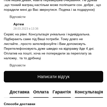
Пом'якшив диван, навіть перевершив очікування. Не думав
,що тонкий матрац настільки може поліпшити сон. добре , що
порадили мені до Вас звернутися. Подяка і за подарунок)
Відповісти
Артем
28.03.2023 в 13:36
Сервіс на рівні. Консультація унікальна і індивідуальна.
Підбирають саме під Ваші потреби. Тому довго не
листайте...просто зателефонуйте і Вам допоможуть.
Перетелефоновують дуже швидко на відправку йде 4 дні.
Оплатив на пошті, хоча не попередили за переплату за
наложку.. та то дрібниці
Відповісти
Написати відгук
Доставка
Оплата
Гарантія
Консультація
Способи доставки