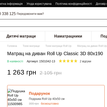
ктна інформація
Угода користувача
Політика конфіденційності
Договір
0 338 125
Передзвонити вам?
Дитячі матраци
Наматрацники
По
Головна
Тонкі матраци
Тонкі матраци Roll Up
Матрац на диван Roll Up
Матрац на диван Roll Up Classic 3D 80x190
В наявності
Артикул: 1501042-13
2 відгуки
1 263 грн
2 105 грн
Подарунок
Подушка Roll Up 40х50 см
300 грн
безкоштовно