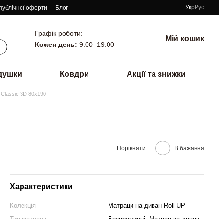
Укр
Рус
 публічної оферти
Блог
Графік роботи:
Мій кошик
Кожен день:
9:00–19:00
душки
Ковдри
Акції та знижки
 Classic 3D 80x190
Порівняти
В бажання
Характеристики
Колекція
Матраци на диван Roll UP
Тип матраца
Безпружинні, Матрац на диван,