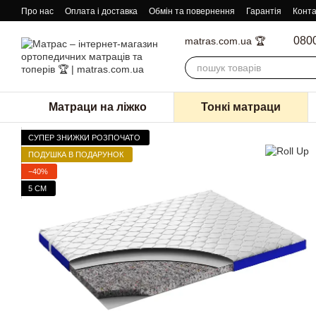
Перейти к основному контенту
Про нас
Оплата і доставка
Обмін та повернення
Гарантія
Конта
080
matras.com.ua 🏆
Матраци на ліжко
Тонкі матраци
СУПЕР ЗНИЖКИ РОЗПОЧАТО
ПОДУШКА В ПОДАРУНОК
−40%
5 СМ