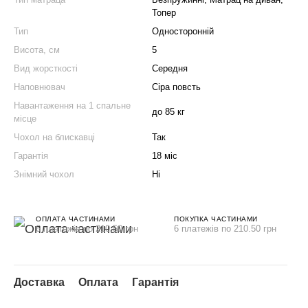
Топер
Тип
Односторонній
Висота, см
5
Вид жорсткості
Середня
Наповнювач
Сіра повсть
Навантаження на 1 спальне
до 85 кг
місце
Чохол на блискавці
Так
Гарантія
18 міс
Знімний чохол
Ні
ОПЛАТА ЧАСТИНАМИ
ПОКУПКА ЧАСТИНАМИ
6 платежів по 210.50 грн
6 платежів по 210.50 грн
Доставка
Оплата
Гарантія