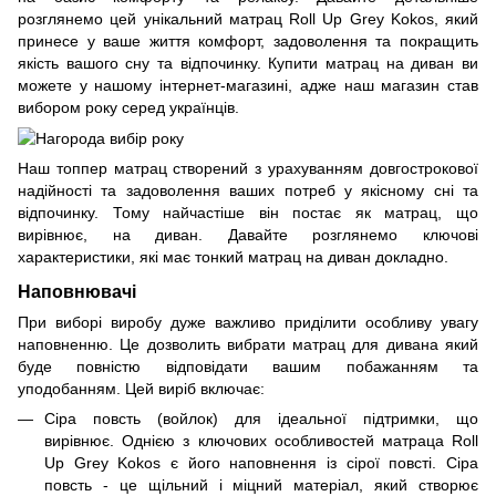
розглянемо цей унікальний матрац Roll Up Grey Kokos, який
принесе у ваше життя комфорт, задоволення та покращить
якість вашого сну та відпочинку. Купити матрац на диван ви
можете у нашому інтернет-магазині, адже наш магазин став
вибором року серед українців.
Наш топпер матрац створений з урахуванням довгострокової
надійності та задоволення ваших потреб у якісному сні та
відпочинку. Тому найчастіше він постає як матрац, що
вирівнює, на диван. Давайте розглянемо ключові
характеристики, які має тонкий матрац на диван докладно.
Наповнювачі
При виборі виробу дуже важливо приділити особливу увагу
наповненню. Це дозволить вибрати матрац для дивана який
буде повністю відповідати вашим побажанням та
уподобанням. Цей виріб включає:
Сіра повсть (войлок) для ідеальної підтримки, що
вирівнює. Однією з ключових особливостей матраца Roll
Up Grey Kokos є його наповнення із сірої повсті. Сіра
повсть - це щільний і міцний матеріал, який створює