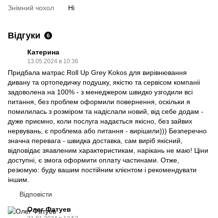
Знімний чохол
Ні
Відгуки
6
Катерина
13.05.2024 в 10:36
Придбала матрас Roll Up Grey Kokos для вирівнювання
дивану та ортопедичку подушку, якістю та сервісом компаніі
задоволена на 100% - з менеджером швидко узгодили всі
питання, без проблем оформили повернення, оскільки я
помилилась з розміром та надіслали новий, від себе додам -
дуже приємно, коли послуга надається якісно, без зайвих
нервувань, є проблема або питання - вирішили))) Безперечно
значна перевага - швидка доставка, сам виріб якісний,
відповідає зяавленим характеристикам, нарікань не маю! Ціни
доступні, є змога оформити оплату частинами. Отже,
резюмую: буду вашим постійним клієнтом і рекомендувати
іншим.
Відповісти
Олег Фатуев