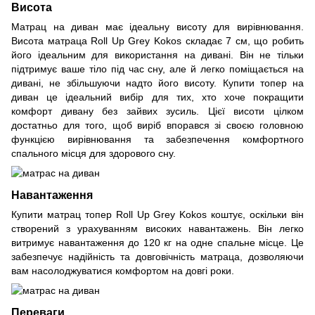
Висота
Матрац на диван має ідеальну висоту для вирівнювання.
Висота матраца Roll Up Grey Kokos складає 7 см, що робить
його ідеальним для використання на дивані. Він не тільки
підтримує ваше тіло під час сну, але й легко поміщається на
дивані, не збільшуючи надто його висоту. Купити топер на
диван це ідеальний вибір для тих, хто хоче покращити
комфорт дивану без зайвих зусиль. Цієї висоти цілком
достатньо для того, щоб виріб впорався зі своєю головною
функцією вирівнювання та забезпечення комфортного
спального місця для здорового сну.
Навантаження
Купити матрац топер Roll Up Grey Kokos коштує, оскільки він
створений з урахуванням високих навантажень. Він легко
витримує навантаження до 120 кг на одне спальне місце. Це
забезпечує надійність та довговічність матраца, дозволяючи
вам насолоджуватися комфортом на довгі роки.
Переваги