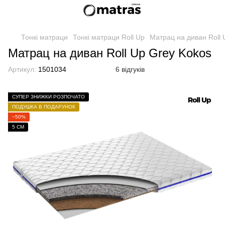
Тонкі матраци
Тонкі матраци Roll Up
Матрац на диван Roll 
Матрац на диван Roll Up Grey Kokos
Артикул:
1501034
6 відгуків
СУПЕР ЗНИЖКИ РОЗПОЧАТО
ПОДУШКА В ПОДАРУНОК
−50%
5 СМ