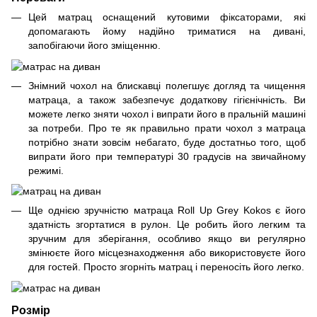
Цей матрац оснащений кутовими фіксаторами, які
допомагають йому надійно триматися на дивані,
запобігаючи його зміщенню.
Знімний чохол на блискавці полегшує догляд та чищення
матраца, а також забезпечує додаткову гігієнічність. Ви
можете легко зняти чохол і випрати його в пральній машині
за потреби. Про те як правильно прати чохол з матраца
потрібно знати зовсім небагато, буде достатньо того, щоб
випрати його при температурі 30 градусів на звичайному
режимі.
Ще однією зручністю матраца Roll Up Grey Kokos є його
здатність згортатися в рулон. Це робить його легким та
зручним для зберігання, особливо якщо ви регулярно
змінюєте його місцезнаходження або використовуєте його
для гостей. Просто згорніть матрац і переносіть його легко.
Розмір