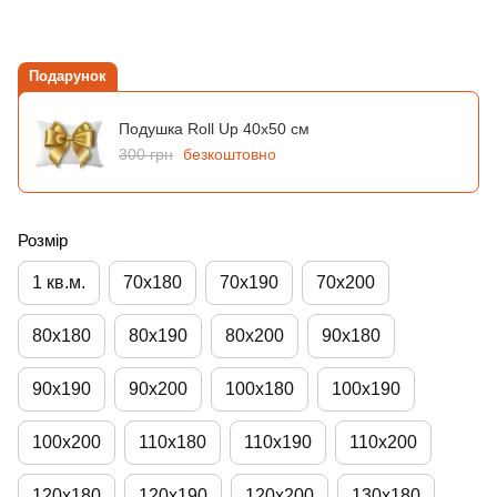
Подарунок
Подушка Roll Up 40х50 см
300 грн
безкоштовно
Розмір
1 кв.м.
70х180
70х190
70х200
80х180
80х190
80х200
90х180
90х190
90х200
100х180
100х190
100х200
110х180
110х190
110х200
120х180
120х190
120х200
130х180