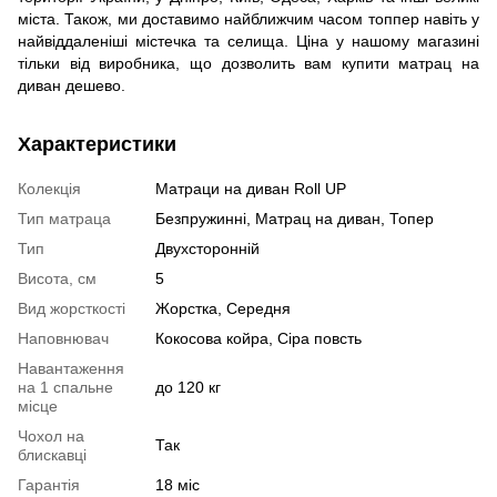
міста. Також, ми доставимо найближчим часом топпер навіть у
найвіддаленіші містечка та селища. Ціна у нашому магазині
тільки від виробника, що дозволить вам купити матрац на
диван дешево.
Характеристики
Колекція
Матраци на диван Roll UP
Тип матраца
Безпружинні, Матрац на диван, Топер
Тип
Двухсторонній
Висота, см
5
Вид жорсткості
Жорстка, Середня
Наповнювач
Кокосова койра, Сіра повсть
Навантаження
на 1 спальне
до 120 кг
місце
Чохол на
Так
блискавці
Гарантія
18 міс