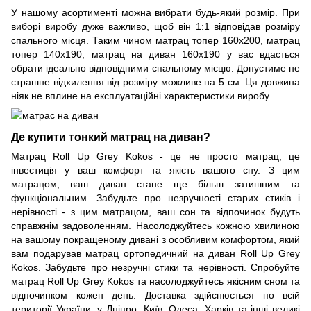
У нашому асортименті можна вибрати будь-який розмір. При
виборі виробу дуже важливо, щоб він 1:1 відповідав розміру
спального місця. Таким чином матрац топер 160x200, матрац
топер 140х190, матрац на диван 160х190 у вас вдасться
обрати ідеально відповідними спальному місцю. Допустиме не
страшне відхилення від розміру можливе на 5 см. Ця довжина
ніяк не вплине на експлуатаційні характеристики виробу.
Де купити тонкий матрац на диван?
Матрац Roll Up Grey Kokos - це не просто матрац, це
інвестиція у ваш комфорт та якість вашого сну. З цим
матрацом, ваш диван стане ще більш затишним та
функціональним. Забудьте про незручності старих стиків і
нерівності - з цим матрацом, ваш сон та відпочинок будуть
справжнім задоволенням. Насолоджуйтесь кожною хвилиною
на вашому покращеному дивані з особливим комфортом, який
вам подарував матрац ортопедичний на диван Roll Up Grey
Kokos. Забудьте про незручні стики та нерівності. Спробуйте
матрац Roll Up Grey Kokos та насолоджуйтесь якісним сном та
відпочинком кожен день. Доставка здійснюється по всій
території України, у Дніпро, Київ, Одеса, Харків та інші великі