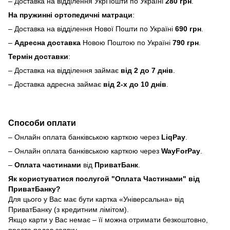
– Доставка на відділення УкрПошти по Україні
280 грн
.
На пружинні ортопедичні матраци
:
– Доставка на відділення Нової Пошти по Україні
690 грн
.
–
Адресна доставка
Новою Поштою по Україні
790 грн
.
Термін доставки
:
– Доставка на відділення займає
від 2 до 7 днів
.
– Доставка адресна займає
від 2-х до 10 днів
.
Способи оплати
– Онлайн оплата банківською карткою через
LiqPay
.
– Онлайн оплата банківською карткою через
WayForPay
.
–
Оплата частинами
від
ПриватБанк
.
Як користуватися послугой "Оплата Частинами" від
ПриватБанку?
Для цього у Вас має бути картка «Універсальна» від
ПриватБанку (з кредитним лімітом).
Якщо карти у Вас немає – її можна отримати безкоштовно,
просто подав заявку.