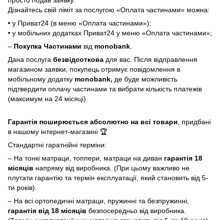
Дізнайтесь свій ліміт за послугою «Оплата частинами» можна:
• у Приват24 (в меню «Оплата частинами»);
• у мобільних додатках Приват24 у меню «Оплата частинами»;
–
Покупка Частинами
від
monobank
.
Дана послуга
безвідсоткова
для вас. Після відправлення
магазином заявки, покупець отримує повідомлення в
мобільному додатку
monobank,
де буде можливість
підтвердити оплачу частинами та вибрати кількість платежів
(максимум на 24 місяці).
Гарантія поширюється абсолютно на всі товари
, придбані
в нашому інтернет-магазині 🏆
Стандартні гаратнійні терміни:
– На тонкі матраци, топпери, матраци на диван
гарантія 18
місяців
напряму від виробника. (При цьому важливо не
плутати гарантію та термін експлуатації, який становить від 5-
ти років).
– На всі ортопедичні матраци, пружинні та безпружинні,
гарантія від 18 місяців
безпосередньо від виробника.