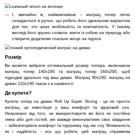
І, звичайно ж, найважливіше – матрац топер легко
складається в рулон, що робить його ідеальним варіантом
для тих, хто цінує мобільність та компактність. У такому
вигляді його зручно сховати, взяти із собою на природу або
створити додаткове спальне місце на підлозі.
Розмір
Ви можете вибрати оптимальний розмір топера, включаючи
матрац топер 140х190 та матрац топер 160x200, щоб
підходив ідеально під ваш диван. Матрац 90х190, матрац на
диван 110х190 також є в наявності.
Де купити?
Купити топер на диван Roll Up Super Strong - це не просто
матрац, це інвестиція у ваш комфорт та здоровий сон.
Незалежно від того, чи використовуєте ви його як постійне
ліжко або для гостей, він завжди виконуватиме своє завдання
– забезпечувати комфорт та підтримку під час сну. Впевненість
як і надійність - ось що робить цей матрац справжнім