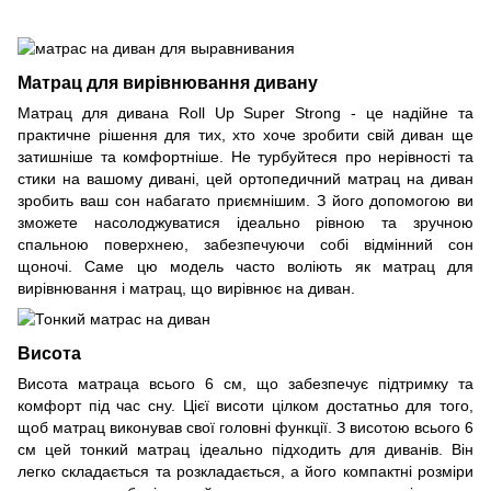
Матрац для вирівнювання дивану
Матрац для дивана Roll Up Super Strong - це надійне та
практичне рішення для тих, хто хоче зробити свій диван ще
затишніше та комфортніше. Не турбуйтеся про нерівності та
стики на вашому дивані, цей ортопедичний матрац на диван
зробить ваш сон набагато приємнішим. З його допомогою ви
зможете насолоджуватися ідеально рівною та зручною
спальною поверхнею, забезпечуючи собі відмінний сон
щоночі. Саме цю модель часто воліють як матрац для
вирівнювання і матрац, що вирівнює на диван.
Висота
Висота матраца всього 6 см, що забезпечує підтримку та
комфорт під час сну. Цієї висоти цілком достатньо для того,
щоб матрац виконував свої головні функції. З висотою всього 6
см цей тонкий матрац ідеально підходить для диванів. Він
легко складається та розкладається, а його компактні розміри