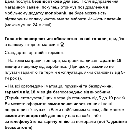
Дана послуга
безвідсоткова
для вас. Після відправлення
магазином заявки, покупець отримує повідомлення в
мобільному додатку
monobank,
де буде можливість
підтвердити оплачу частинами та вибрати кількість платежів
(максимум на 24 місяці).
Гарантія поширюється абсолютно на всі товари
, придбані
в нашому інтернет-магазині 🏆
Стандартні гаратнійні терміни:
– На тонкі матраци, топпери, матраци на диван
гарантія 18
місяців
напряму від виробника. (При цьому важливо не
плутати гарантію та термін експлуатації, який становить від 5-
ти років).
– На всі ортопедичні матраци, пружинні та безпружинні,
гарантія від 18 місяців
безпосередньо від виробника.
(Термін експлуатації цих матраців становить від 5 до 10 років).
Ви можете оформити
замовлення через кошик
і наші
оператори зв'яжуться з Вами найближчим часом, або можете
замовити зворотній дзвінок
у нас на сайті, або
зателефонуйте на гарячу лінію
за номерами (
всі
📞
дзвінки
безкоштовні
).