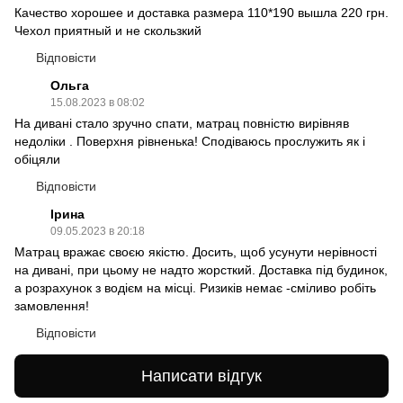
Качество хорошее и доставка размера 110*190 вышла 220 грн.
Чехол приятный и не скользкий
Відповісти
Ольга
15.08.2023 в 08:02
На дивані стало зручно спати, матрац повністю вирівняв
недоліки . Поверхня рівненька! Сподіваюсь прослужить як і
обіцяли
Відповісти
Ірина
09.05.2023 в 20:18
Матрац вражає своєю якістю. Досить, щоб усунути нерівності
на дивані, при цьому не надто жорсткий. Доставка під будинок,
а розрахунок з водієм на місці. Ризиків немає -сміливо робіть
замовлення!
Відповісти
Написати відгук