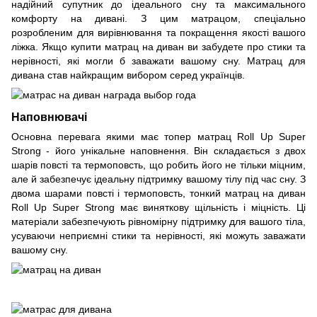
надійний супутник до ідеального сну та максимального
комфорту на дивані. З цим матрацом, спеціально
розробленим для вирівнювання та покращення якості вашого
ліжка. Якщо купити матрац на диван ви забудете про стики та
нерівності, які могли б заважати вашому сну. Матрац для
дивана став найкращим вибором серед українців.
Наповнювачі
Основна перевага якими має топер матрац Roll Up Super
Strong - його унікальне наповнення. Він складається з двох
шарів повсті та термоповсть, що робить його не тільки міцним,
але й забезпечує ідеальну підтримку вашому тілу під час сну. З
двома шарами повсті і термоповсть, тонкий матрац на диван
Roll Up Super Strong має виняткову щільність і міцність. Ці
матеріали забезпечують рівномірну підтримку для вашого тіла,
усуваючи неприємні стики та нерівності, які можуть заважати
вашому сну.