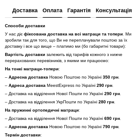
Доставка
Оплата
Гарантія
Консультація
Способи доставки
У нас діє
фіксована доставка на всі матраци та топери
. Ми
зробили так для того, що Ви не переплачували поштою за їх
доставку і все що вище – платимо ми (бо габаритні товари):
Вартість доставки
залежить від тарифів кожного з нижче
перерахованих перевізників, з якими ми працюємо:
На тонкі матраци-топери
:
–
Адресна доставка
Новою Поштою по Україні
350 грн
.
–
Адреса доставка
MeestExpress по Україні
290 грн
.
– Доставка на відділення Нової Пошти по Україні
290 грн
.
– Доставка на відділення УкрПошти по Україні
280 грн
.
На пружинні ортопедичні матраци
:
– Доставка на відділення Нової Пошти по Україні
690 грн
.
–
Адресна доставка
Новою Поштою по Україні
790 грн
.
Термін доставки
: