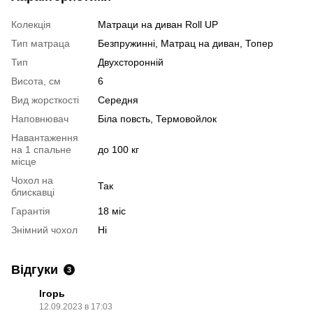
Колекція
Матраци на диван Roll UP
Тип матраца
Безпружинні, Матрац на диван, Топер
Тип
Двухсторонній
Висота, см
6
Вид жорсткості
Середня
Наповнювач
Біла повсть, Термовойлок
Навантаження
на 1 спальне
до 100 кг
місце
Чохол на
Так
блискавці
Гарантія
18 міс
Знімний чохол
Ні
Відгуки
3
Ігорь
12.09.2023 в 17:03