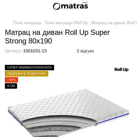
Тонкі матраци
Тонкі матраци Roll Up
Матрац на диван Roll 
Матрац на диван Roll Up Super
Strong 80x190
Артикул:
1501031-13
3 відгуки
СУПЕР ЗНИЖКИ РОЗПОЧАТО
ПОДУШКА В ПОДАРУНОК
−40%
6 СМ