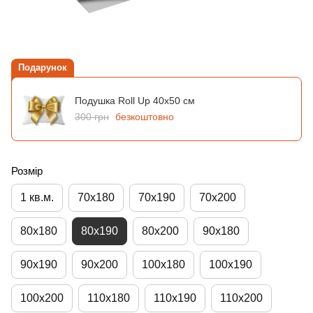
Подарунок
Подушка Roll Up 40х50 см
300 грн
безкоштовно
Розмір
1 кв.м.
70х180
70х190
70х200
80х180
80х190
80х200
90х180
90х190
90х200
100х180
100х190
100х200
110х180
110х190
110х200