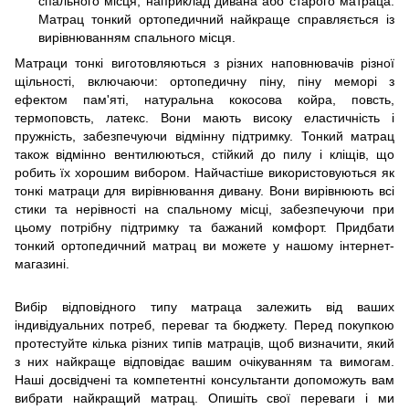
спального місця, наприклад дивана або старого матраца.
Матрац тонкий ортопедичний найкраще справляється із
вирівнюванням спального місця.
Матраци тонкі виготовляються з різних наповнювачів різної
щільності, включаючи: ортопедичну піну, піну меморі з
ефектом пам'яті, натуральна кокосова койра, повсть,
термоповсть, латекс. Вони мають високу еластичність і
пружність, забезпечуючи відмінну підтримку. Тонкий матрац
також відмінно вентилюються, стійкий до пилу і кліщів, що
робить їх хорошим вибором. Найчастіше використовуються як
тонкі матраци для вирівнювання дивану. Вони вирівнюють всі
стики та нерівності на спальному місці, забезпечуючи при
цьому потрібну підтримку та бажаний комфорт. Придбати
тонкий ортопедичний матрац ви можете у нашому інтернет-
магазині.
Вибір відповідного типу матраца залежить від ваших
індивідуальних потреб, переваг та бюджету. Перед покупкою
протестуйте кілька різних типів матраців, щоб визначити, який
з них найкраще відповідає вашим очікуванням та вимогам.
Наші досвідчені та компетентні консультанти допоможуть вам
вибрати найкращий матрац. Опишіть свої переваги і ми