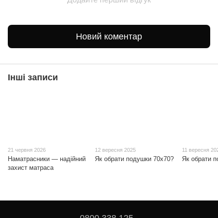
Новий коментар
Інші записи
21 червня 2026
12 вересня 2025
11 вересня 20
Наматрасники — надійний
Як обрати подушки 70x70?
Як обрати 
захист матраса
0800 338 125