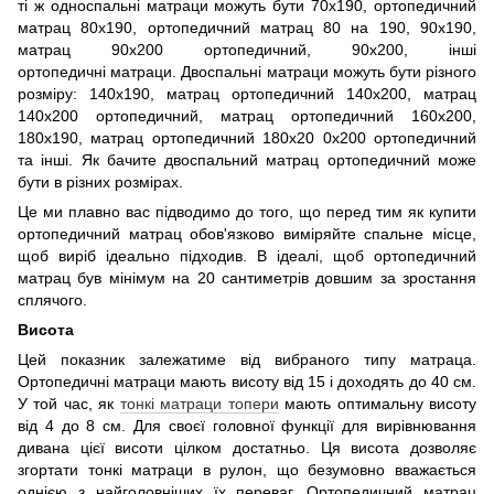
ті ж односпальні матраци можуть бути 70х190, ортопедичний
матрац 80х190, ортопедичний матрац 80 на 190, 90х190,
матрац 90х200 ортопедичний, 90х200, інші
ортопедичні матраци. Двоспальні матраци можуть бути різного
розміру: 140х190, матрац ортопедичний 140х200, матрац
140х200 ортопедичний, матрац ортопедичний 160х200,
180х190, матрац ортопедичний 180х20 0х200 ортопедичний
та інші. Як бачите двоспальний матрац ортопедичний може
бути в різних розмірах.
Це ми плавно вас підводимо до того, що перед тим як купити
ортопедичний матрац обов'язково виміряйте спальне місце,
щоб виріб ідеально підходив. В ідеалі, щоб ортопедичний
матрац був мінімум на 20 сантиметрів довшим за зростання
сплячого.
Висота
Цей показник залежатиме від вибраного типу матраца.
Ортопедичні матраци мають висоту від 15 і доходять до 40 см.
У той час, як
тонкі матраци топери
мають оптимальну висоту
від 4 до 8 см. Для своєї головної функції для вирівнювання
дивана цієї висоти цілком достатньо. Ця висота дозволяє
згортати тонкі матраци в рулон, що безумовно вважається
однією з найголовніших їх переваг. Ортопедичний матрац