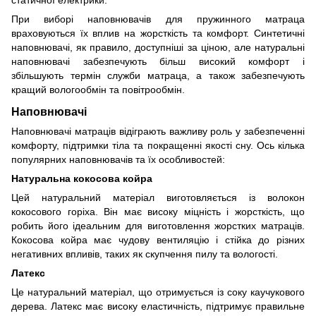
статичної електрики.
При виборі наповнювачів для пружинного матраца
враховуються їх вплив на жорсткість та комфорт. Синтетичні
наповнювачі, як правило, доступніші за ціною, але натуральні
наповнювачі забезпечують більш високий комфорт і
збільшують термін служби матраца, а також забезпечують
кращий вологообмін та повітрообмін.
Наповнювачі
Наповнювачі матраців відіграють важливу роль у забезпеченні
комфорту, підтримки тіла та покращенні якості сну. Ось кілька
популярних наповнювачів та їх особливостей:
Натуральна кокосова койра
Цей натуральний матеріал виготовляється із волокон
кокосового горіха. Він має високу міцність і жорсткість, що
робить його ідеальним для виготовлення жорстких матраців.
Кокосова койра має чудову вентиляцію і стійка до різних
негативних впливів, таких як скупчення пилу та вологості.
Латекс
Це натуральний матеріал, що отримується із соку каучукового
дерева. Латекс має високу еластичність, підтримує правильне