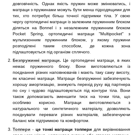
довговічність. Однак якість пружин може змінюватись, і
матраци з пружинами можуть бути менш підходящими для
тих, хто потребує більш точної підтримки тіла. У свою
чергу ортопедичні матраци із залежним пружинним блоком
діляться на Bonnel і з незалежним пружинним блоком
Pocket Spring, ортопедичні матраци "Multipocket" з
мультизонним пружинним блоком, у якому пружини
розподілені таким способом, де кожна зона
підлаштовується під організм сплячого.
Безпружинні матраци
.
Це ортопедичні матраци, в яких
немає пружинного блоку. Вони виготовляються із
поєднання різних наповнювачів і мають таку саму висоту,
як класичні матраци. Матраци безпружинні забезпечують
хорошу амортизацію, знижують перехід руху від партнера
по сну і чудово підлаштовуються під контури тіла. Вони
також допомагають зменшити тиск на точки тіла, що
особливо корисно. Матраци виготовляються з
натурального чи синтетичного матеріалу, дозволяють
поєднувати переваги різних матеріалів, забезпечуючи
баланс між підтримкою та комфортом.
Топпери
-
це тонкі матраци топпери
для вирівнювання