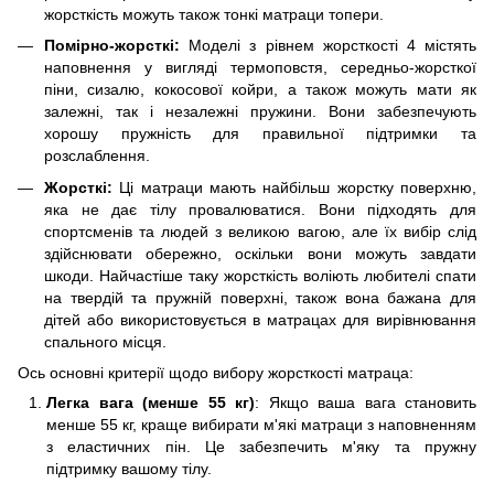
жорсткість можуть також тонкі матраци топери.
Помірно-жорсткі:
Моделі з рівнем жорсткості 4 містять
наповнення у вигляді термоповстя, середньо-жорсткої
піни, сизалю, кокосової койри, а також можуть мати як
залежні, так і незалежні пружини. Вони забезпечують
хорошу пружність для правильної підтримки та
розслаблення.
Жорсткі:
Ці матраци мають найбільш жорстку поверхню,
яка не дає тілу провалюватися. Вони підходять для
спортсменів та людей з великою вагою, але їх вибір слід
здійснювати обережно, оскільки вони можуть завдати
шкоди. Найчастіше таку жорсткість воліють любителі спати
на твердій та пружній поверхні, також вона бажана для
дітей або використовується в матрацах для вирівнювання
спального місця.
Ось основні критерії щодо вибору жорсткості матраца:
Легка вага (менше 55 кг)
: Якщо ваша вага становить
менше 55 кг, краще вибирати м'які матраци з наповненням
з еластичних пін. Це забезпечить м'яку та пружну
підтримку вашому тілу.