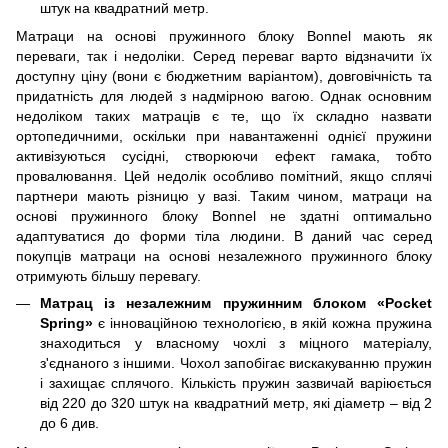
штук на квадратний метр.
Матраци на основі пружинного блоку Bonnel мають як
переваги, так і недоліки. Серед переваг варто відзначити їх
доступну ціну (вони є бюджетним варіантом), довговічність та
придатність для людей з надмірною вагою. Однак основним
недоліком таких матраців є те, що їх складно назвати
ортопедичними, оскільки при навантаженні однієї пружини
активізуються сусідні, створюючи ефект гамака, тобто
провалювання. Цей недолік особливо помітний, якщо сплячі
партнери мають різницю у вазі. Таким чином, матраци на
основі пружинного блоку Bonnel не здатні оптимально
адаптуватися до форми тіла людини. В даний час серед
покупців матраци на основі незалежного пружинного блоку
отримують більшу перевагу.
Матрац із незалежним пружинним блоком «Pocket
Spring»
є інноваційною технологією, в якій кожна пружина
знаходиться у власному чохлі з міцного матеріалу,
з'єднаного з іншими. Чохол запобігає вискакуванню пружин
і захищає сплячого. Кількість пружин зазвичай варіюється
від 220 до 320 штук на квадратний метр, які діаметр – від 2
до 6 див.