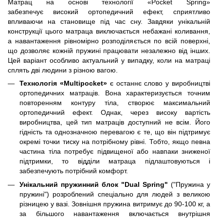
Матрац на основі технології «Pocket Spring»
забезпечує високий ортопедичний ефект, сприятливо
впливаючи на становище під час сну. Завдяки унікальній
конструкції цього матраца виключається небажані коливання,
а навантаження рівномірно розподіляється по всій поверхні,
що дозволяє кожній пружині працювати незалежно від інших.
Цей варіант особливо актуальний у випадку, коли на матраці
сплять дві людини з різною вагою.
Технологія «Multipocket»
є останнє слово у виробництві
ортопедичних матраців. Вона характеризується точним
повторенням контуру тіла, створює максимальний
ортопедичний ефект. Однак, через високу вартість
виробництва, цей тип матраців доступний не всім. Його
гідність та однозначною перевагою є те, що він підтримує
окремі точки тиску на потрібному рівні. Тобто, якщо певна
частина тіла потребує підвищеної або навпаки зниженої
підтримки, то відділи матраца підлаштовуються і
забезпечують потрібний комфорт.
Унікальний пружинний блок "Dual Spring"
("Пружина у
пружині") розроблений спеціально для людей з великою
різницею у вазі. Зовнішня пружина витримує до 90-100 кг, а
за більшого навантаження включається внутрішня