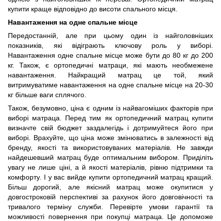
купити краще відповідно до висоти спального місця.
Навантаження на одне спальне місце
Передостанній, але при цьому один із найголовніших
показників, які відіграють ключову роль у виборі.
Навантаження одне спальне місце може бути до 80 кг до 200
кг. Також, є ортопедичні матраци, які мають необмежене
навантаження. Найкращий матрац це той, який
витримуватиме навантаження на одне спальне місце на 20-30
кг більше ваги сплячого.
Також, безумовно, ціна є одним із найвагоміших факторів при
виборі матраца. Перед тим як ортопедичний матрац купити
визначте свій бюджет заздалегідь і дотримуйтеся його при
виборі. Врахуйте, що ціна може змінюватись в залежності від
бренду, якості та використовуваних матеріалів. Не завжди
найдешевший матрац буде оптимальним вибором. Приділіть
увагу не лише ціні, а й якості матеріалів, рівню підтримки та
комфорту. І у вас вийде купити ортопедичний матрац кращий.
Більш дорогий, але якісний матрац може окупитися у
довгостроковій перспективі за рахунок його довговічності та
тривалого терміну служби. Перевірте умови гарантії та
можливості повернення при покупці матраца. Це допоможе