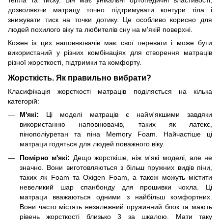
дозволяючи матрацу точно підтримувати контури тіла і
знижувати тиск на точки дотику. Це особливо корисно для
людей похилого віку та любителів сну на м'якій поверхні.
Кожен із цих наповнювачів має свої переваги і може бути
використаний у різних комбінаціях для створення матраців
різної жорсткості, підтримки та комфорту.
Жорсткість. Як правильно вибрати?
Класифікація жорсткості матраців поділяється на кілька
категорій:
М'які:
Ці моделі матраців є найм'якшими завдяки
використанню наповнювачів, таких як латекс,
пінополіуретан та піна Memory Foam. Найчастіше ці
матраци годяться для людей поважного віку.
Помірно м'які:
Дещо жорсткіше, ніж м'які моделі, але не
значно. Вони виготовляються з більш пружних видів піни,
таких як Foam та Oxigen Foam, а також можуть містити
невеликий шар спанбонду для прошивки чохла. Ці
матраци вважаються одними з найбільш комфортних.
Вони часто містять незалежний пружинний блок та мають
рівень жорсткості близько 3 за шкалою. Мати таку