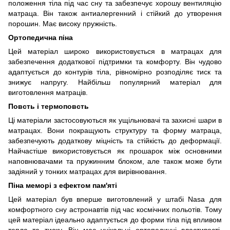
положення тіла під час сну та забезпечує хорошу вентиляцію
матраца. Він також антиалергенний і стійкий до утворення
порошин. Має високу пружність.
Ортопедична піна
Цей матеріал широко використовується в матрацах для
забезпечення додаткової підтримки та комфорту. Він чудово
адаптується до контурів тіла, рівномірно розподіляє тиск та
знижує напругу. Найбільш популярний матеріал для
виготовлення матраців.
Повсть і термоповсть
Ці матеріали застосовуються як ущільнювачі та захисні шари в
матрацах. Вони покращують структуру та форму матраца,
забезпечують додаткову міцність та стійкість до деформації.
Найчастіше використовується як прошарок між основними
наповнювачами та пружинним блоком, але також може бути
задіяний у тонких матрацах для вирівнювання.
Піна меморі з ефектом пам'яті
Цей матеріал був вперше виготовлений у штабі Nasa для
комфортного сну астронавтів під час космічних польотів. Тому
цей матеріал ідеально адаптується до форми тіла під впливом
тепла та тиску. Він має унікальні ортопедичні властивості,