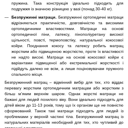
пружина. Така конструкція ідеально підходить для
подружжя із значною різницею у вазі (понад 30-40 кг).
Безпружинні матраци.
Безпружинні ортопедичні матраци
відрізняються практичністю, довговічністю та високими
ортопедичними властивостями. Матраци на основі
ортопедичної піни, латексу, пінополіуретану високої
щільності, повсті, термоповстіку, натуральної кокосової
койри. Поєднання кокосу та латексу робить матрац
жорстким або підвищеною жорсткістю, проте їх властивості
не надто високі. Матраци на основі кокосової койри є
варіантами підвищеної або екстремальної жорсткості і
підійдуть далеко не всім, а лише поціновувачам пружного
спального місця.
Безпружинний матрац – відмінний вибір для тих, хто віддає
перевагу жорстким ортопедичним матрацам або жорстким з
більш м'яким верхнім шаром. Однак жорсткі матраци не
бажані для людей похилого віку. Вони ідеально підходять для
дітей віком до 11-13 років, тому що їх організм ще не повністю
сформований. Також такі матраци підходять для людей із
проблемами у верхній частині тіла. Безпружинний матрац із
натуральних матеріалів необхідний для тих, хто чутливий до