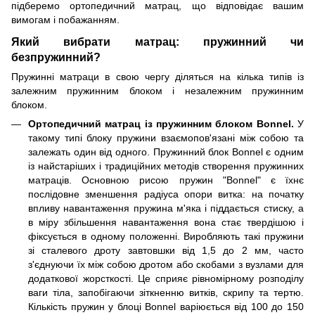
підберемо ортопедичний матрац, що відповідає вашим
вимогам і побажанням.
Який вибрати матрац: пружинний чи
безпружинний?
Пружинні матраци в свою чергу діляться на кілька типів із
залежним пружинним блоком і незалежним пружинним
блоком.
Ортопедичний матрац із пружинним блоком Bonnel.
У
такому типі блоку пружини взаємопов'язані між собою та
залежать один від одного. Пружинний блок Bonnel є одним
із найстаріших і традиційних методів створення пружинних
матраців. Основною рисою пружин "Bonnel" є їхнє
послідовне зменшення радіуса опори витка: на початку
впливу навантаження пружина м'яка і піддається стиску, а
в міру збільшення навантаження вона стає твердішою і
фіксується в одному положенні. Виробляють такі пружини
зі сталевого дроту завтовшки від 1,5 до 2 мм, часто
з'єднуючи їх між собою дротом або скобами з вузлами для
додаткової жорсткості. Це сприяє рівномірному розподілу
ваги тіла, запобігаючи зіткненню витків, скрипу та тертю.
Кількість пружин у блоці Bonnel варіюється від 100 до 150