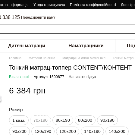
ктна інформація
Угода користувача
Політика конфіденційності
Договір
0 338 125
Передзвонити вам?
Дитячі матраци
Наматрацники
По
Головна
Матраци на ліжко
Матраци на ліжко MatroLuxe
Тонкий матра
Тонкий матрац-топпер CONTENT/КОНТЕНТ
В наявності
Артикул: 1500877
Написати відгук
6 384 грн
Розмір
1 кв.м.
70х190
80х190
80х200
90х190
90х200
120х190
120х200
140х190
140х200