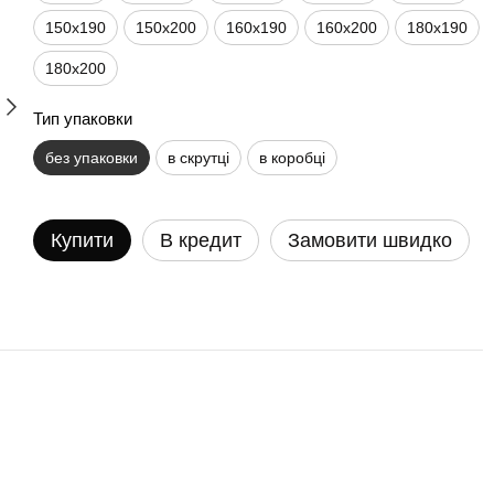
150х190
150х200
160х190
160х200
180х190
180х200
Тип упаковки
без упаковки
в скрутці
в коробці
Купити
В кредит
Замовити швидко