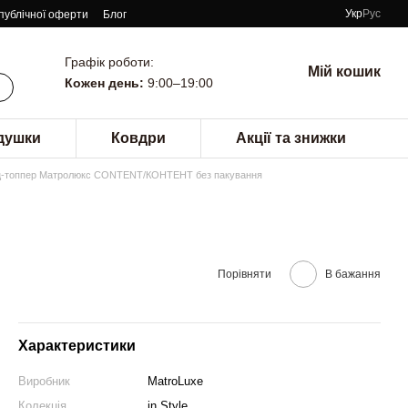
Укр
Рус
 публічної оферти
Блог
Графік роботи:
Мій кошик
Кожен день:
9:00–19:00
душки
Ковдри
Акції та знижки
ц-топпер Матролюкс CONTENT/КОНТЕНТ без пакування
Порівняти
В бажання
Характеристики
Виробник
MatroLuxe
Колекція
in Style