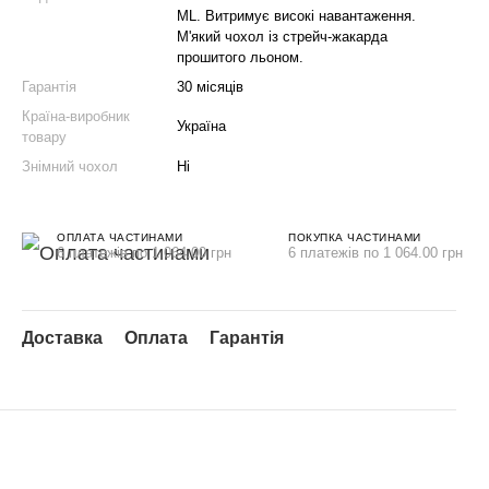
ML. Витримує високі навантаження.
М'який чохол із стрейч-жакарда
прошитого льоном.
Гарантія
30 місяців
Країна-виробник
Україна
товару
Знімний чохол
Ні
ОПЛАТА ЧАСТИНАМИ
ПОКУПКА ЧАСТИНАМИ
6 платежів по 1 064.00 грн
6 платежів по 1 064.00 грн
Доставка
Оплата
Гарантія