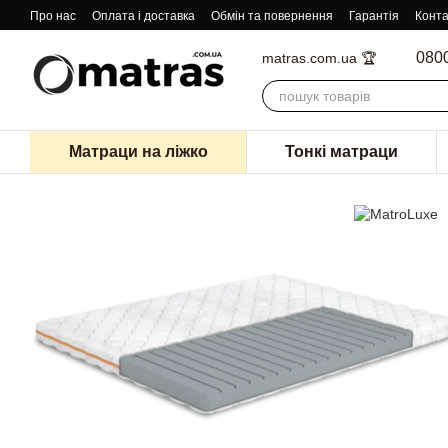
Перейти к основному контенту
Про нас
Оплата і доставка
Обмін та повернення
Гарантія
Конта
080
matras.com.ua 🏆
Матраци на ліжко
Тонкі матраци