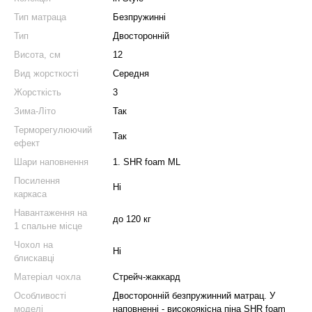
Тип матраца
Безпружинні
Тип
Двосторонній
Висота, см
12
Вид жорсткості
Середня
Жорсткість
3
Зима-Літо
Так
Терморегулюючий
Так
ефект
Шари наповнення
1. SHR foam ML
Посилення
Ні
каркаса
Навантаження на
до 120 кг
1 спальне місце
Чохол на
Ні
блискавці
Матеріал чохла
Стрейч-жаккард
Особливості
Двосторонній безпружинний матрац. У
моделі
наповненні - високоякісна піна SHR foam