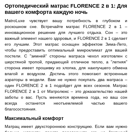
Ортопедический матрас FLORENCE 2 в 1: Для
вашего комфорта каждую ночь
MatroLuxe чувствует вашу потребность в глубоком и
роскошном сне. Встречайте матрас FLORENCE 2 в 1 –
инновационное решение для лучшего отдыха. Сон – это
важный элемент нашего здоровья, и FLORENCE 2 в 1 сделает
его лучшим. Этот матрас оснащен эффектом Зима-Лето,
чтобы предоставить оптимальный микроклимат для вашей
постели. С "зимней" стороны матраса чехол изготовлен с
шерстяной тропой, придающей отличное тепло, а "летняя"
сторона имеет прошивку из хлопка, для наилучшего обмена
влагой и воздухом. Достичь этого помогают встроенные
аэраторы в модели. Вам не нужно покупать два матраса –
один FLORENCE 2 в 1 подойдет для всех сезонов. Матрас
FLORENCE 2 в 1 от Матролюкс – это доказательство нашей
заботы о вас. Пусть меняются времена года, но ваш сон
всегда останется неотъемлемой частью вашего
благосостояния.
Максимальный комфорт
Матрац имеет двухстороннюю конструкцию. Если вам нужно