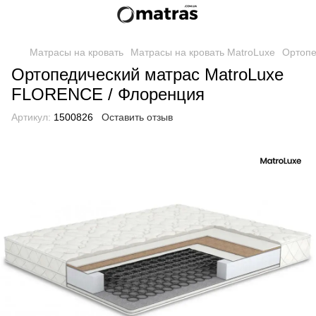
Матрасы на кровать
Матрасы на кровать MatroLuxe
Ортопе
Ортопедический матрас MatroLuxe
FLОRENCE / Флоренция
Артикул:
1500826
Оставить отзыв