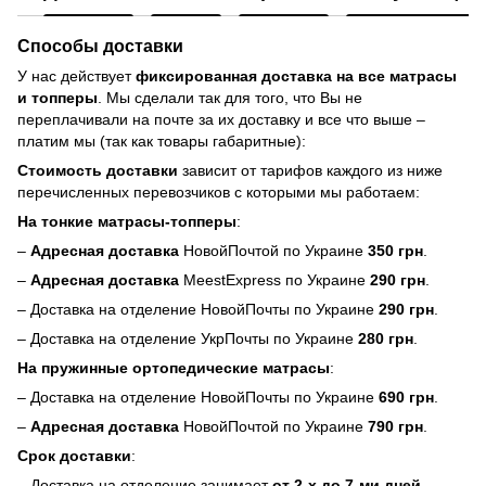
Способы доставки
У нас действует
фиксированная доставка на все матрасы
и топперы
. Мы сделали так для того, что Вы не
переплачивали на почте за их доставку и все что выше –
платим мы (так как товары габаритные):
Стоимость доставки
зависит от тарифов каждого из ниже
перечисленных перевозчиков с которыми мы работаем:
На тонкие матрасы-топперы
:
–
Адресная доставка
НовойПочтой по Украине
350 грн
.
–
Адресная доставка
MeestExpress по Украине
290 грн
.
– Доставка на отделение НовойПочты по Украине
290 грн
.
– Доставка на отделение УкрПочты по Украине
280 грн
.
На пружинные ортопедические матрасы
:
– Доставка на отделение НовойПочты по Украине
690 грн
.
–
Адресная доставка
НовойПочтой по Украине
790 грн
.
Срок доставки
:
– Доставка на отделение занимает
от 2-х до 7-ми дней
.