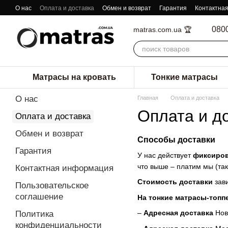
Перейти к основному контенту
О нас
Оплата и доставка
Обмен и возврат
Гарантия
Контактна
080
matras.com.ua 🏆
Матрасы на кровать
Тонкие матрасы
О нас
Главная
Оплата и доставка
Оплата и д
Оплата и доставка
Обмен и возврат
Способы доставки
Гарантия
У нас действует
фиксиров
что выше – платим мы (так
Контактная информация
Стоимость доставки
зави
Пользовательское
соглашение
На тонкие матрасы-топп
–
Адресная доставка
Нов
Политика
конфиденциальности