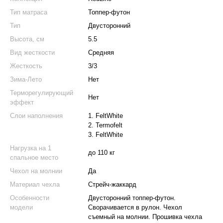
Тип матраса
Топпер-футон
Тип
Двусторонний
Высота, см
5.5
Вид жесткости
Средняя
Жесткость
3/3
Зима-Лето
Нет
Терморегулирующий
Нет
эффект
Слои наполнения
1. FeltWhite
2. Termofelt
3. FeltWhite
Нагрузка на 1
до 110 кг
спальное место
Чехол на молнии
Да
Материал чехла
Стрейч-жаккард
Особенности
Двусторонний топпер-футон.
модели
Сворачивается в рулон. Чехол
съемный на молнии. Прошивка чехла