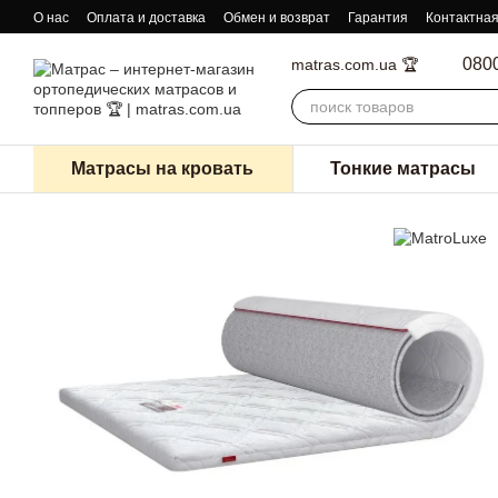
Перейти к основному контенту
О нас
Оплата и доставка
Обмен и возврат
Гарантия
Контактна
080
matras.com.ua 🏆
Матрасы на кровать
Тонкие матрасы