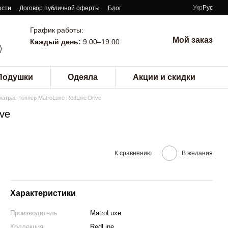
Укр
Рус
ости
Договор публичной оферты
Блог
График работы:
Мой заказ
Каждый день:
9:00–19:00
Подушки
Одеяла
Акции и скидки
матрас-топпер MatroLuxe RedLine Drive
ive
К сравнению
В желания
Характеристики
Производитель
MatroLuxe
Коллекция
RedLine