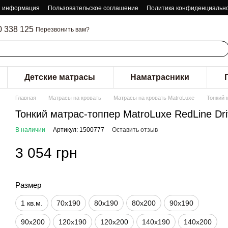
я информация
Пользовательское соглашение
Политика конфиденциальн
0 338 125
Перезвонить вам?
Детские матрасы
Наматрасники
Главная
Матрасы на кровать
Матрасы на кровать MatroLuxe
Тонкий 
Тонкий матрас-топпер MatroLuxe RedLine Dr
В наличии
Артикул: 1500777
Оставить отзыв
3 054 грн
Размер
1 кв.м.
70х190
80х190
80х200
90х190
90х200
120х190
120х200
140х190
140х200