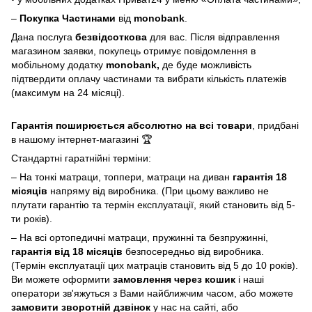
–
Покупка Частинами
від
monobank
.
Дана послуга
безвідсоткова
для вас. Після відправлення
магазином заявки, покупець отримує повідомлення в
мобільному додатку
monobank,
де буде можливість
підтвердити оплачу частинами та вибрати кількість платежів
(максимум на 24 місяці).
Гарантія поширюється абсолютно на всі товари
, придбані
в нашому інтернет-магазині 🏆
Стандартні гаратнійні терміни:
– На тонкі матраци, топпери, матраци на диван
гарантія 18
місяців
напряму від виробника. (При цьому важливо не
плутати гарантію та термін експлуатації, який становить від 5-
ти років).
– На всі ортопедичні матраци, пружинні та безпружинні,
гарантія від 18 місяців
безпосередньо від виробника.
(Термін експлуатації цих матраців становить від 5 до 10 років).
Ви можете оформити
замовлення через кошик
і наші
оператори зв'яжуться з Вами найближчим часом, або можете
замовити зворотній дзвінок
у нас на сайті, або