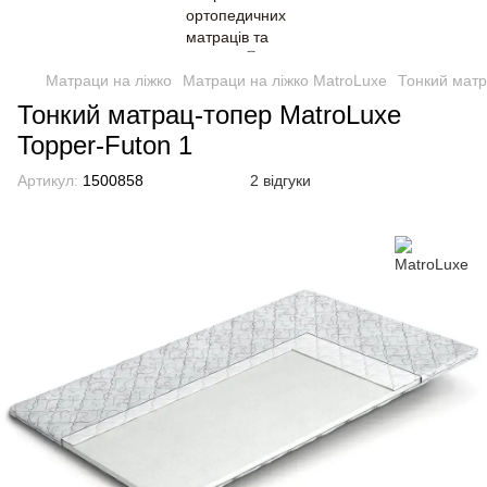
Матраци на ліжко
Матраци на ліжко MatroLuxe
Тонкий матр
Тонкий матрац-топер MatroLuxe
Topper-Futon 1
Артикул:
1500858
2 відгуки