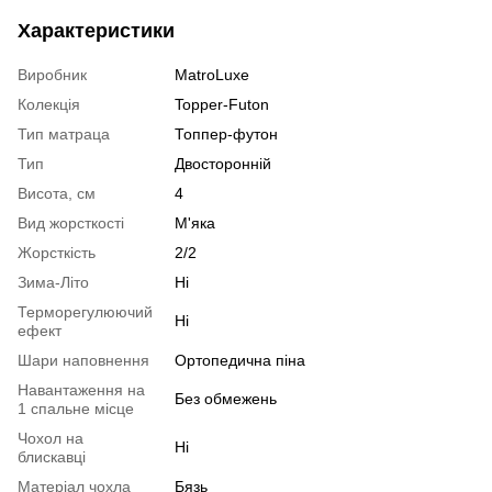
Характеристики
Виробник
MatroLuxe
Колекція
Topper-Futon
Тип матраца
Топпер-футон
Тип
Двосторонній
Висота, см
4
Вид жорсткості
М'яка
Жорсткість
2/2
Зима-Літо
Ні
Терморегулюючий
Ні
ефект
Шари наповнення
Ортопедична піна
Навантаження на
Без обмежень
1 спальне місце
Чохол на
Ні
блискавці
Матеріал чохла
Бязь