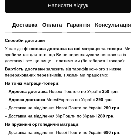
Написати відгук
Доставка
Оплата
Гарантія
Консультація
Способи доставки
У нас діє
фіксована доставка на всі матраци та топери
. Ми
зробили так для того, що Ви не переплачували поштою за їх
доставку і все що вище – платимо ми (бо габаритні товари):
Вартість доставки
залежить від тарифів кожного з нижче
перерахованих перевізників, з якими ми працюємо:
На тонкі матраци-топери
:
–
Адресна доставка
Новою Поштою по Україні
350 грн
.
–
Адреса доставка
MeestExpress по Україні
290 грн
.
– Доставка на відділення Нової Пошти по Україні
290 грн
.
– Доставка на відділення УкрПошти по Україні
280 грн
.
На пружинні ортопедичні матраци
:
– Доставка на відділення Нової Пошти по Україні
690 грн
.