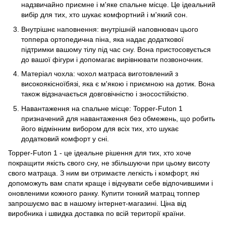
надзвичайно приємне і м'яке спальне місце. Це ідеальний
вибір для тих, хто шукає комфортний і м'який сон.
Внутрішнє наповнення: внутрішній наповнювач цього
топпера ортопедична піна, яка надає додаткової
підтримки вашому тілу під час сну. Вона пристосовується
до вашої фігури і допомагає вирівнювати позвоночник.
Матеріал чохла: чохол матраса виготовлений з
високоякісноїбязі, яка є м'якою і приємною на дотик. Вона
також відзначається довговічністю і зносостійкістю.
Навантаження на спальне місце: Topper-Futon 1
призначений для навантаження без обмежень, що робить
його відмінним вибором для всіх тих, хто шукає
додатковий комфорт у сні.
Topper-Futon 1 - це ідеальне рішення для тих, хто хоче
покращити якість свого сну, не збільшуючи при цьому висоту
свого матраца. З ним ви отримаєте легкість і комфорт, які
допоможуть вам спати краще і відчувати себе відпочившими і
оновленими кожного ранку. Купити тонкий матрац топпер
запрошуємо вас в нашому інтернет-магазині. Ціна від
виробника і швидка доставка по всій території країни.