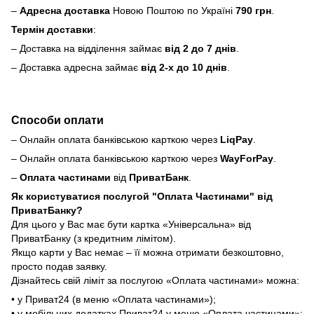
–
Адресна доставка
Новою Поштою по Україні
790 грн
.
Термін доставки
:
– Доставка на відділення займає
від 2 до 7 днів
.
– Доставка адресна займає
від 2-х до 10 днів
.
Способи оплати
– Онлайн оплата банківською карткою через
LiqPay
.
– Онлайн оплата банківською карткою через
WayForPay
.
–
Оплата частинами
від
ПриватБанк
.
Як користуватися послугой "Оплата Частинами" від
ПриватБанку?
Для цього у Вас має бути картка «Універсальна» від
ПриватБанку (з кредитним лімітом).
Якщо карти у Вас немає – її можна отримати безкоштовно,
просто подав заявку.
Дізнайтесь свій ліміт за послугою «Оплата частинами» можна:
• у Приват24 (в меню «Оплата частинами»);
• у мобільних додатках Приват24 у меню «Оплата частинами»;