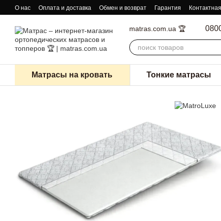
Перейти к основному контенту
О нас
Оплата и доставка
Обмен и возврат
Гарантия
Контактна
080
matras.com.ua 🏆
Матрасы на кровать
Тонкие матрасы