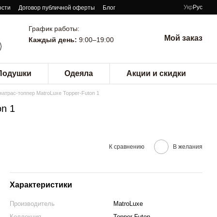
Укр
Рус
ости
Договор публичной оферты
Блог
График работы:
Мой заказ
Каждый день:
9:00–19:00
Подушки
Одеяла
Акции и скидки
матрас-топпер MatroLuxe Topper-Futon 1
on 1
К сравнению
В желания
Характеристики
Производитель
MatroLuxe
Коллекция
Topper-Futon