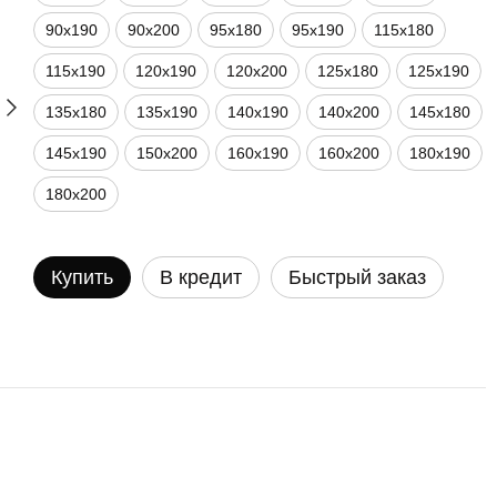
90х190
90х200
95х180
95х190
115х180
115х190
120х190
120х200
125х180
125х190
135х180
135х190
140х190
140х200
145х180
145х190
150х200
160х190
160х200
180х190
180х200
Купить
В кредит
Быстрый заказ