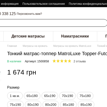
я информация
Пользовательское соглашение
Политика конфиденциальн
0 338 125
Перезвонить вам?
Детские матрасы
Наматрасники
Главная
Матрасы на кровать
Матрасы на кровать MatroLuxe
Тонкий 
Тонкий матрас-топпер MatroLuxe Topper-Fut
В наличии
Артикул: 1500858
2 отзыва
1 674 грн
Размер
1 кв.м.
65х180
65х190
70х190
75х180
75х190
80х190
80х200
85х180
85х190