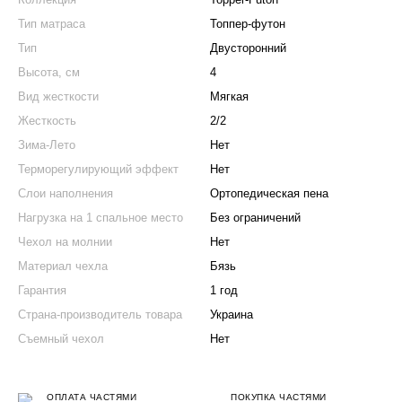
Тип матраса
Топпер-футон
Тип
Двусторонний
Высота, см
4
Вид жесткости
Мягкая
Жесткость
2/2
Зима-Лето
Нет
Терморегулирующий эффект
Нет
Слои наполнения
Ортопедическая пена
Нагрузка на 1 спальное место
Без ограничений
Чехол на молнии
Нет
Материал чехла
Бязь
Гарантия
1 год
Страна-производитель товара
Украина
Съемный чехол
Нет
ОПЛАТА ЧАСТЯМИ
ПОКУПКА ЧАСТЯМИ