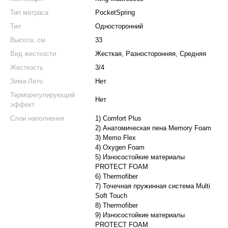
Тип матраса
PocketSpring
Тип
Односторонний
Высота, см
33
Вид жесткости
Жесткая, Разносторонняя, Средняя
Жесткость
3/4
Зима-Лето
Нет
Терморегулирующий
Нет
эффект
Слои наполнения
1) Comfort Plus
2) Анатомическая пена Memory Foam
3) Memo Flex
4) Oxygen Foam
5) Износостойкие материалы
PROTECT FOAM
6) Thermofiber
7) Точечная пружинная система Multi
Soft Touch
8) Thermofiber
9) Износостойкие материалы
PROTECT FOAM