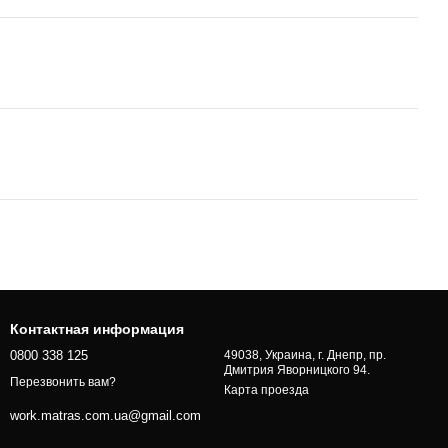
Контактная информация
0800 338 125
49038, Украина, г. Днепр, пр.
Дмитрия Яворницкого 94.
Перезвонить вам?
Карта проезда
work.matras.com.ua@gmail.com