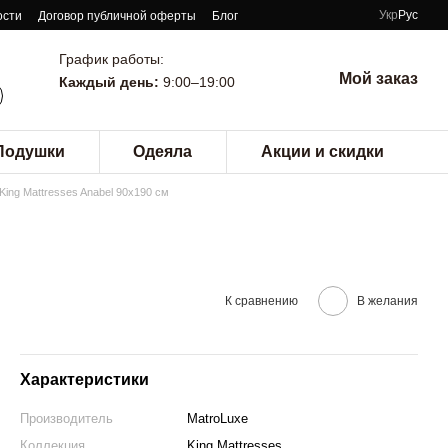
Укр
Рус
ости
Договор публичной оферты
Блог
График работы:
Мой заказ
Каждый день:
9:00–19:00
Подушки
Одеяла
Акции и скидки
King Mattresses Anabel 90x190 см
К сравнению
В желания
Характеристики
Производитель
MatroLuxe
Коллекция
King Mattresses