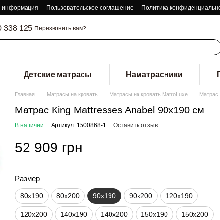
я информация
Пользовательское соглашение
Политика конфиденциальн
0 338 125
Перезвонить вам?
Детские матрасы
Наматрасники
Главная
Матрасы на кровать
Матрасы на кровать MatroLuxe
Матрас 
Матрас King Mattresses Anabel 90x190 см
В наличии
Артикул: 1500868-1
Оставить отзыв
52 909 грн
Размер
80х190
80х200
90х190
90х200
120х190
120х200
140х190
140х200
150х190
150х200