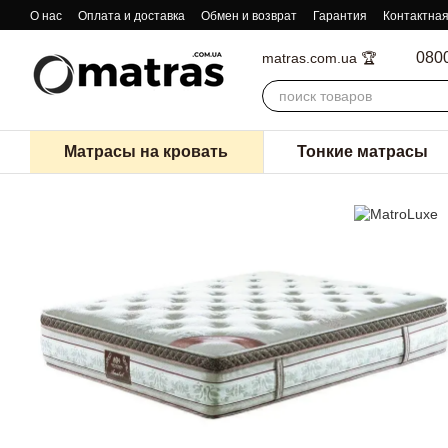
Перейти к основному контенту
О нас
Оплата и доставка
Обмен и возврат
Гарантия
Контактна
080
matras.com.ua 🏆
Матрасы на кровать
Тонкие матрасы