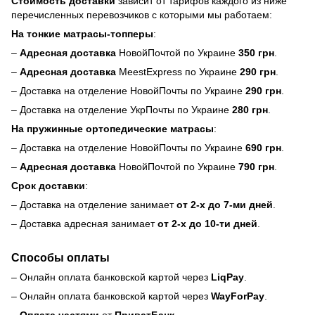
Стоимость доставки
зависит от тарифов каждого из ниже
перечисленных перевозчиков с которыми мы работаем:
На тонкие матрасы-топперы
:
–
Адресная доставка
НовойПочтой по Украине
350 грн
.
–
Адресная доставка
MeestExpress по Украине
290 грн
.
– Доставка на отделение НовойПочты по Украине
290 грн
.
– Доставка на отделение УкрПочты по Украине
280 грн
.
На пружинные ортопедические матрасы
:
– Доставка на отделение НовойПочты по Украине
690 грн
.
–
Адресная доставка
НовойПочтой по Украине
790 грн
.
Срок доставки
:
– Доставка на отделение занимает
от 2-х до 7-ми дней
.
– Доставка адресная занимает
от 2-х до 10-ти дней
.
Способы оплаты
– Онлайн оплата банковской картой через
LiqPay
.
– Онлайн оплата банковской картой через
WayForPay
.
–
Оплата частями
от
ПриватБанк
.