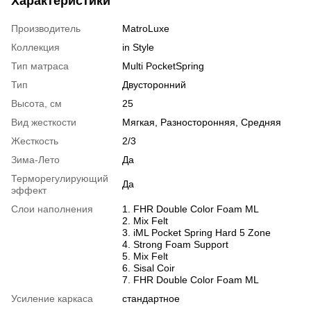
Характеристики
Производитель
MatroLuxe
Коллекция
in Style
Тип матраса
Multi PocketSpring
Тип
Двусторонний
Высота, см
25
Вид жесткости
Мягкая, Разносторонняя, Средняя
Жесткость
2/3
Зима-Лето
Да
Терморегулирующий
Да
эффект
Слои наполнения
1. FHR Double Color Foam ML
2. Mix Felt
3. iML Pocket Spring Hard 5 Zone
4. Strong Foam Support
5. Mix Felt
6. Sisal Coir
7. FHR Double Color Foam ML
Усиление каркаса
стандартное